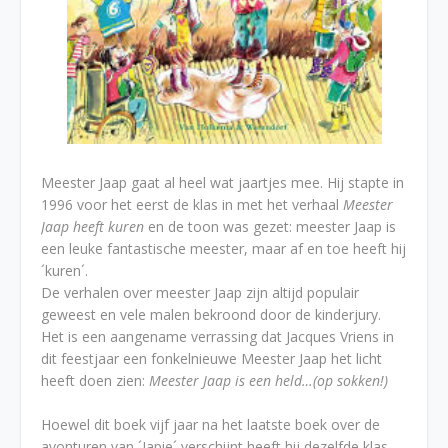
Meester Jaap gaat al heel wat jaartjes mee. Hij stapte in
1996 voor het eerst de klas in met het verhaal
Meester
Jaap heeft kuren
en de toon was gezet: meester Jaap is
een leuke fantastische meester, maar af en toe heeft hij
´kuren´.
De verhalen over meester Jaap zijn altijd populair
geweest en vele malen bekroond door de kinderjury.
Het is een aangename verrassing dat Jacques Vriens in
dit feestjaar een fonkelnieuwe Meester Jaap het licht
heeft doen zien:
Meester Jaap is een held…(op sokken!)
Hoewel dit boek vijf jaar na het laatste boek over de
avonturen van ´Japie´ verschijnt heeft hij dezelfde klas