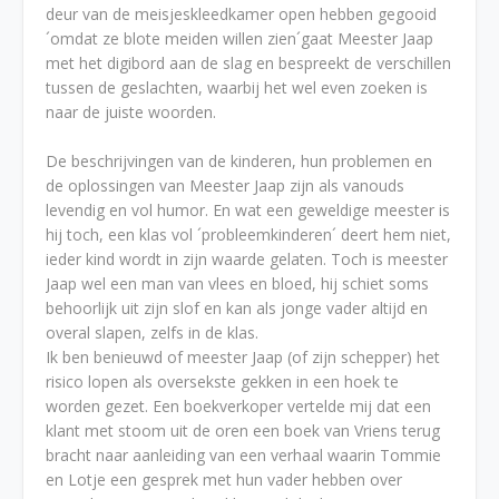
deur van de meisjeskleedkamer open hebben gegooid
´omdat ze blote meiden willen zien´gaat Meester Jaap
met het digibord aan de slag en bespreekt de verschillen
tussen de geslachten, waarbij het wel even zoeken is
naar de juiste woorden.
De beschrijvingen van de kinderen, hun problemen en
de oplossingen van Meester Jaap zijn als vanouds
levendig en vol humor. En wat een geweldige meester is
hij toch, een klas vol ´probleemkinderen´ deert hem niet,
ieder kind wordt in zijn waarde gelaten. Toch is meester
Jaap wel een man van vlees en bloed, hij schiet soms
behoorlijk uit zijn slof en kan als jonge vader altijd en
overal slapen, zelfs in de klas.
Ik ben benieuwd of meester Jaap (of zijn schepper) het
risico lopen als oversekste gekken in een hoek te
worden gezet. Een boekverkoper vertelde mij dat een
klant met stoom uit de oren een boek van Vriens terug
bracht naar aanleiding van een verhaal waarin Tommie
en Lotje een gesprek met hun vader hebben over