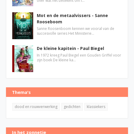
over wat het betekent om i…
Mot en de metaalvissers - Sanne
Rooseboom
Sanne Roosenboom kennen we vooral van de
succesvolle series Het Ministerie…
De kleine kapitein - Paul Biegel
In 1972 kreeg Paul Biegel een Gouden Griffel voor
zijn boek De kleine ka…
Thema's
dood en rouwverwerking
gedichten
klassiekers
In het zonnetje