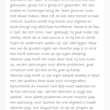
gehouden, groep 5/6 is groep 6/7 geworden. We zien
Bobbie en Dominique terug die ´weer gewoon´ ruzie
met elkaar maken, Rikst rolt de klas weer binnen in haar
rolstoel, Quinten wordt nog steeds snel afgeleid en
Aysel draagt nog altijd haar hoofddoek. Nieuw in de klas
is Kjell, die zich soms ´raar´ gedraagt, hij gaat onder zijn
tafeltje zitten als er veel rumoer is en hij kan er slecht
tegen als andermans spullen op ´zijn´ plek liggen. Maar
een van de gouden regels van meester Jaap is: in onze
klas heeft iedereen recht op zijn eigen afwijking.
Meester Jaap heeft het maar weer druk: hij lost ruzies
op, verzint oplossingen voor allerlei problemen, gaat
schaatsen met zijn klas en hij gaat op kamp.
Meester Jaap heeft zo zijn eigen aanpak waarbij er altijd
een zak spekkies klaar staat voor noodgevallen,
bijvoorbeeld als meester heel diep moet nadenken en
de klas stil moet zijn, ´wie het allerstilst is, krijgt een
spekkie´. Voor allerlei problemen verzint meester Jaap
een oplossing, voor Quinten die snel afgeleid is maakt
Meester Jaap ´een keigaaf hok´ en als de jongens de