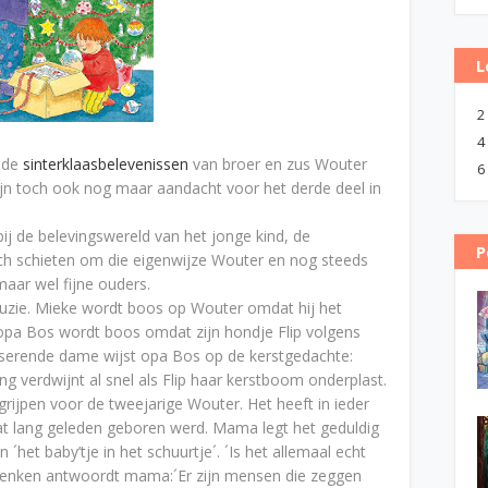
L
2
4
 de
sinterklaasbelevenissen
van broer en zus Wouter
6
ijn toch ook nog maar aandacht voor het derde deel in
bij de belevingswereld van het jonge kind, de
P
lach schieten om die eigenwijze Wouter en nog steeds
aar wel fijne ouders.
ruzie. Mieke wordt boos op Wouter omdat hij het
en opa Bos wordt boos omdat zijn hondje Flip volgens
asserende dame wijst opa Bos op de kerstgedachte:
g verdwijnt al snel als Flip haar kerstboom onderplast.
grijpen voor de tweejarige Wouter. Het heeft in ieder
at lang geleden geboren werd. Mama legt het geduldig
n ´het baby’tje in het schuurtje´. ´Is het allemaal echt
adenken antwoordt mama:´Er zijn mensen die zeggen