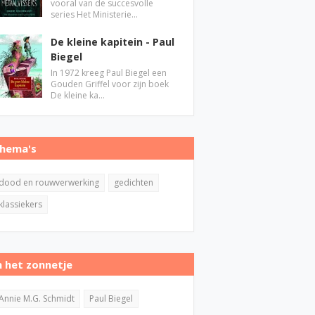
vooral van de succesvolle
series Het Ministerie…
De kleine kapitein - Paul
Biegel
In 1972 kreeg Paul Biegel een
Gouden Griffel voor zijn boek
De kleine ka…
hema's
dood en rouwverwerking
gedichten
klassiekers
n het zonnetje
Annie M.G. Schmidt
Paul Biegel