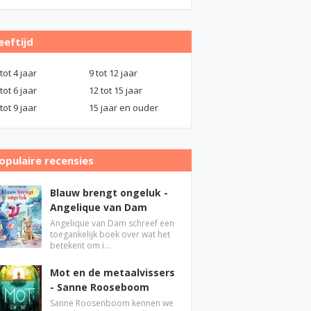
eeftijd
 tot 4 jaar
9 tot 12 jaar
 tot 6 jaar
12 tot 15 jaar
 tot 9 jaar
15 jaar en ouder
opulaire recensies
Blauw brengt ongeluk -
Angelique van Dam
Angelique van Dam schreef een
toegankelijk boek over wat het
betekent om i…
Mot en de metaalvissers
- Sanne Rooseboom
Sanne Roosenboom kennen we