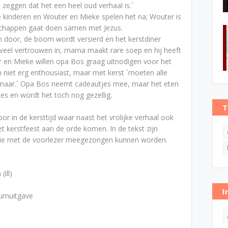
 zeggen dat het een heel oud verhaal is.´
e kinderen en Wouter en Mieke spelen het na; Wouter is
dschappen gaat doen samen met Jezus.
 door, de boom wordt versierd en het kerstdiner
 veel vertrouwen in, mama maakt rare soep en hij heeft
er en Mieke willen opa Bos graag uitnodigen voor het
 niet erg enthousiast, maar met kerst ´moeten alle
 maar.´ Opa Bos neemt cadeautjes mee, maar het eten
itjes en wordt het toch nog gezellig.
T
or in de kersttijd waar naast het vrolijke verhaal ook
 kerstfeest aan de orde komen. In de tekst zijn
 die met de voorlezer meegezongen kunnen worden.
ill)
I
eumuitgave