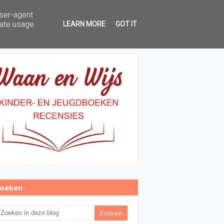
user-agent
Over Waan en Wijs
Contact
rate usage
LEARN MORE
GOT IT
oeken