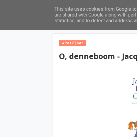
This site uses cookies from Google to 
Home
are shared with Google along with perf
statistics, and to detect and address 
4 tot 6 jaar
O, denneboom - Jacq