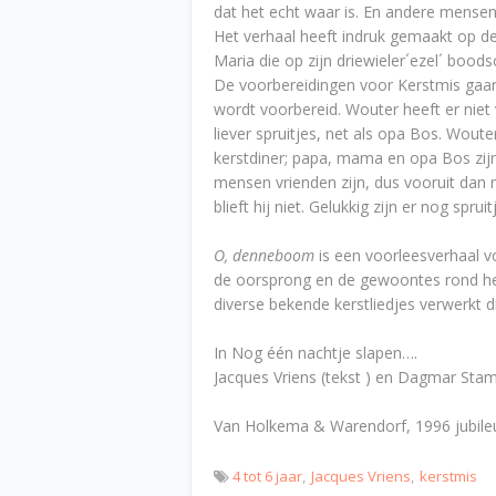
dat het echt waar is. En andere mensen
Het verhaal heeft indruk gemaakt op d
Maria die op zijn driewieler´ezel´ boo
De voorbereidingen voor Kerstmis gaan
wordt voorbereid. Wouter heeft er niet
liever spruitjes, net als opa Bos. Wout
kerstdiner; papa, mama en opa Bos zijn
mensen vrienden zijn, dus vooruit dan
blieft hij niet. Gelukkig zijn er nog spru
O, denneboom
is een voorleesverhaal vo
de oorsprong en de gewoontes rond het
diverse bekende kerstliedjes verwerkt
In Nog één nachtje slapen….
Jacques Vriens (tekst ) en Dagmar Stam (
Van Holkema & Warendorf, 1996 jubil
4 tot 6 jaar
Jacques Vriens
kerstmis