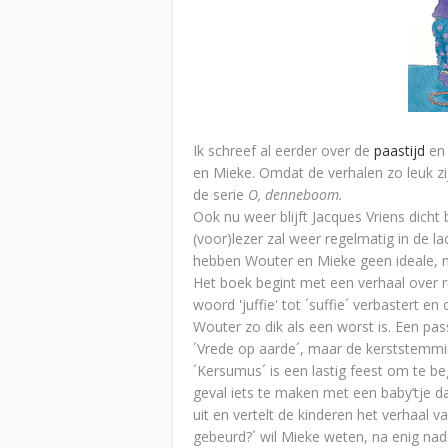
Ik schreef al eerder over de
paastijd
en
en Mieke. Omdat de verhalen zo leuk z
de serie
O, denneboom.
Ook nu weer blijft Jacques Vriens dicht 
(voor)lezer zal weer regelmatig in de 
hebben Wouter en Mieke geen ideale, m
Het boek begint met een verhaal over 
woord 'juffie' tot ´suffie´ verbastert 
Wouter zo dik als een worst is. Een p
´Vrede op aarde´, maar de kerststemmin
´Kersumus´ is een lastig feest om te be
geval iets te maken met een baby’tje d
uit en vertelt de kinderen het verhaal va
gebeurd?´ wil Mieke weten, na enig n