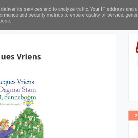
deliver its services and to analyze traffic. Your IP address and 
Leeftijd
Thema's
Pabo leeslijst
In het zonnetje
ormance and security metrics to ensure quality of service, gene
abuse.
ues Vriens
Z