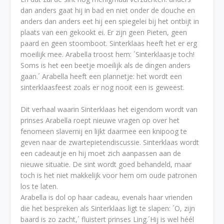
dan anders gaat hij in bad en niet onder de douche en
anders dan anders eet hij een spiegelei bij het ontbijt in
plaats van een gekookt ei. Er zijn geen Pieten, geen
paard en geen stoomboot. Sinterklaas heeft het er erg
moeilijk mee. Arabella troost hem: ´Sinterklaasje toch!
Soms is het een beetje moeilijk als de dingen anders
gaan.´ Arabella heeft een plannetje: het wordt een
sinterklaasfeest zoals er nog nooit een is geweest.
Dit verhaal waarin Sinterklaas het eigendom wordt van
prinses Arabella roept nieuwe vragen op over het
fenomeen slavernij en lijkt daarmee een knipoog te
geven naar de zwartepietendiscussie. Sinterklaas wordt
een cadeautje en hij moet zich aanpassen aan de
nieuwe situatie. De sint wordt goed behandeld, maar
toch is het niet makkelijk voor hem om oude patronen
los te laten.
Arabella is dol op haar cadeau, evenals haar vrienden
die het bespreken als Sinterklaas ligt te slapen: ´O, zijn
baard is zo zacht,´ fluistert prinses Ling.´Hij is wel héél