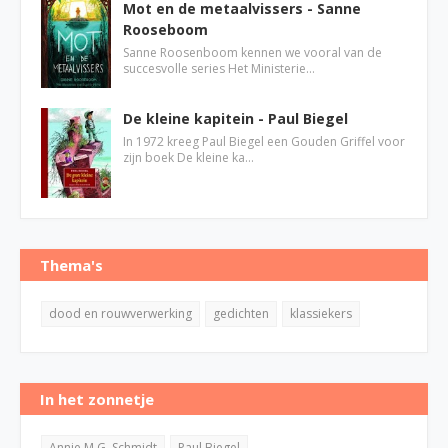
Mot en de metaalvissers - Sanne
Rooseboom
Sanne Roosenboom kennen we vooral van de
succesvolle series Het Ministerie…
De kleine kapitein - Paul Biegel
In 1972 kreeg Paul Biegel een Gouden Griffel voor
zijn boek De kleine ka…
Thema's
dood en rouwverwerking
gedichten
klassiekers
In het zonnetje
Annie M.G. Schmidt
Paul Biegel