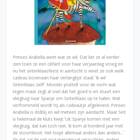
Prinses Arabella weet wat ze wil. Dat liet ze al eerder
zien toen ze een olifant voor haar verjaardag vroeg en
nu het sinterklaasfeest in aantocht is weet ze ook welk
cadeau bovenaan haar verlanglijst staat:´Ik wil
Sinterklaas zelf!´ Moeder pruttelt voor de vorm wat
tegen maar zegt al snel dat het goed is en stuurt een
vliegtuig naar Spanje om Sinterklaas op te halen. Wat
verfrommeld wordt hij als cadeautje afgeleverd. Prinses
Arabella is dolblij en wil meteen zijn aandacht. Maar Sint
is helemaal de kluts kwijt:`Uit Spanje komen met een
vliegtuig, dat kan toch niet. Ik kom al honderd jaar met
de stoomboot. Het loopt allemaal anders dan anders...´
En dat zal de sint nog menigmaal verzuchten: anders