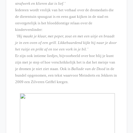
strafwerk en klieren dat is lief.’
Iedereen wordt vrolijk van het verhaal over de dromedaris die
de dierentuin spuugzat is en eens gaat kijken in de stad en
onvergetelijk is het bloeddorstige relaas over de
kinderverslinder:
‘Hij maakt je klaar, met peper, zout en met een uitje en braadt
je in een oven of een grill. Likkebaardend kijkt hij naar je door
het ruitje en prikt af en toe een vork in je bil.’
Er zijn ook intieme liedjes, bijvoorbeeld over hoe blij je kunt
zijn met je step of hoe verschrikkelijk het is dat het meisje van
je dromen je niet ziet staan. Ook is
Ballade van de Dood
in de
bundel opgenomen, een tekst waarvoor Meinderts en Jekkers in
2009 een Zilveren Griffel kregen.