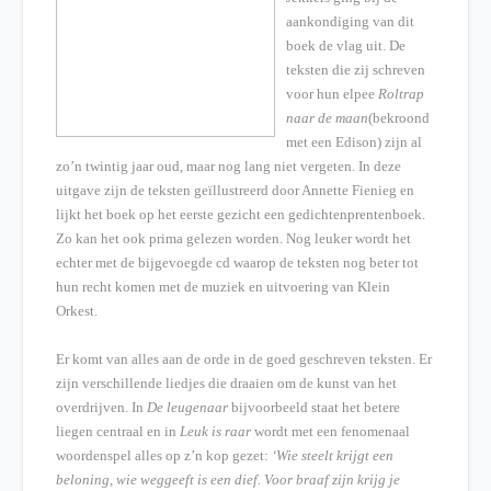
aankondiging van dit
boek de vlag uit. De
teksten die zij schreven
voor hun elpee
Roltrap
naar de maan
(bekroond
met een Edison) zijn al
zo’n twintig jaar oud, maar nog lang niet vergeten. In deze
uitgave zijn de teksten geïllustreerd door Annette Fienieg en
lijkt het boek op het eerste gezicht een gedichtenprentenboek.
Zo kan het ook prima gelezen worden. Nog leuker wordt het
echter met de bijgevoegde cd waarop de teksten nog beter tot
hun recht komen met de muziek en uitvoering van Klein
Orkest.
Er komt van alles aan de orde in de goed geschreven teksten. Er
zijn verschillende liedjes die draaien om de kunst van het
overdrijven. In
De leugenaar
bijvoorbeeld staat het betere
liegen centraal en in
Leuk is raar
wordt met een fenomenaal
woordenspel alles op z’n kop gezet:
‘Wie steelt krijgt een
beloning, wie weggeeft is een dief. Voor braaf zijn krijg je