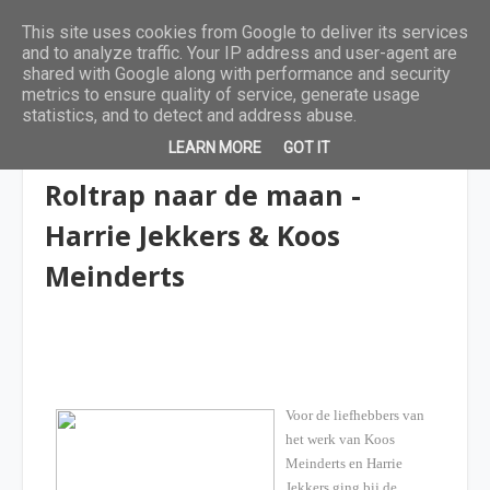
This site uses cookies from Google to deliver its services
and to analyze traffic. Your IP address and user-agent are
shared with Google along with performance and security
metrics to ensure quality of service, generate usage
statistics, and to detect and address abuse.
LEARN MORE
GOT IT
6 tot 9 jaar
Roltrap naar de maan -
Harrie Jekkers & Koos
Meinderts
Voor de liefhebbers van
het werk van Koos
Meinderts en Harrie
Jekkers ging bij de