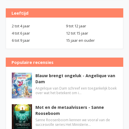
Leeftijd
2 tot 4 jaar
9 tot 12 jaar
4 tot 6 jaar
12 tot 15 jaar
6 tot 9 jaar
15 jaar en ouder
Populaire recensies
Blauw brengt ongeluk - Angelique van
Dam
Angelique van Dam schreef een toegankelijk boek
over wat het betekent om i…
Mot en de metaalvissers - Sanne
Rooseboom
Sanne Roosenboom kennen we vooral van de
succesvolle series Het Ministerie…