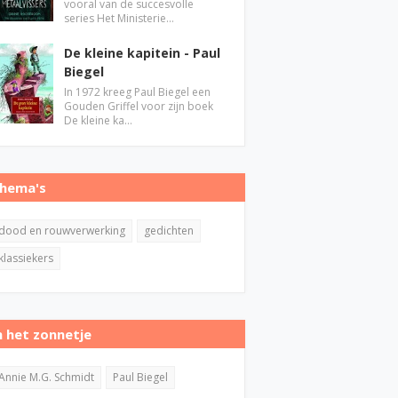
vooral van de succesvolle
series Het Ministerie…
De kleine kapitein - Paul
Biegel
In 1972 kreeg Paul Biegel een
Gouden Griffel voor zijn boek
De kleine ka…
hema's
dood en rouwverwerking
gedichten
klassiekers
n het zonnetje
Annie M.G. Schmidt
Paul Biegel