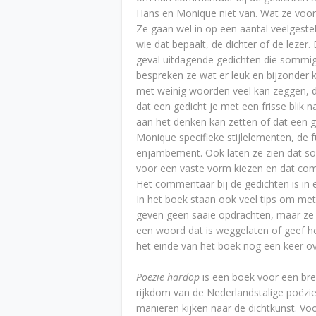
Hans en Monique niet van. Wat ze vooral 
Ze gaan wel in op een aantal veelgestel
wie dat bepaalt, de dichter of de lezer.
geval uitdagende gedichten die sommi
bespreken ze wat er leuk en bijzonder k
met weinig woorden veel kan zeggen, da
dat een gedicht je met een frisse blik n
aan het denken kan zetten of dat een 
Monique specifieke stijlelementen, de f
enjambement. Ook laten ze zien dat so
voor een vaste vorm kiezen en dat com
Het commentaar bij de gedichten is in ee
In het boek staan ook veel tips om me
geven geen saaie opdrachten, maar ze n
een woord dat is weggelaten of geef het 
het einde van het boek nog een keer ove
Poëzie hardop
is een boek voor een bre
rijkdom van de Nederlandstalige poëzie
manieren kijken naar de dichtkunst. Voo