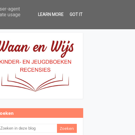
user-agent
Over Waan en Wijs
Contact
rate usage
LEARN MORE
GOT IT
oeken