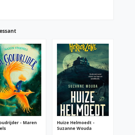
ressant
oudrijder - Maren
Huize Helmoedt -
els
Suzanne Wouda