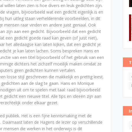
willen laten zien is hoe divers en leuk gedichten zijn.
de vragen, bijvoorbeeld wat een gedicht eigenlijk is en
 Bij hun uitleg staan verhelderende voorbeelden, in dit
ge mensen raar vinden en andere
juist geniaal. Ook
an zijn aan een gedicht. Bijvoorbeeld dat een gedicht
t een gedicht goede raad kan geven (of juist niet),
aar het alledaagse kan laten kijken, dat een gedicht je
gedicht je kan laten lachen. Soms bespreken Hans en
unctie van een titel bijvoorbeeld of het gebruik van een
T
mmige dichters het zichzelf moeilijk maken omdat ze
puters geen gedichten kunnen vertalen.
n losse stijl geschreven die makkelijk en prettig leest.
t gedichten aan de slag te gaan. Hans en Monique
odigen uit om te spelen met taal: raad bijvoorbeeld
gedicht een nieuwe titel. Alle tips en ideeën zijn aan
rzichtelijk onder elkaar gezet.
I
ed publiek. Het is een fijne kennismaking met de
. Daarnaast laten de Hagens de lezer op verschillende
r mensen die werken in het onderwijs is dit