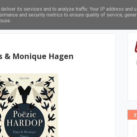
deliver its services and to analyze traffic. Your IP address and 
Leeftijd
Thema's
Pabo leeslijst
In het zonnetje
ormance and security metrics to ensure quality of service, gene
abuse.
ns & Monique Hagen
Z