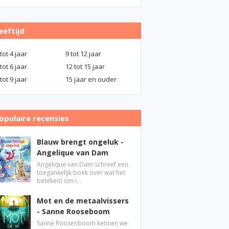
eeftijd
 tot 4 jaar
9 tot 12 jaar
 tot 6 jaar
12 tot 15 jaar
 tot 9 jaar
15 jaar en ouder
opulaire recensies
Blauw brengt ongeluk -
Angelique van Dam
Angelique van Dam schreef een
toegankelijk boek over wat het
betekent om i…
Mot en de metaalvissers
- Sanne Rooseboom
Sanne Roosenboom kennen we