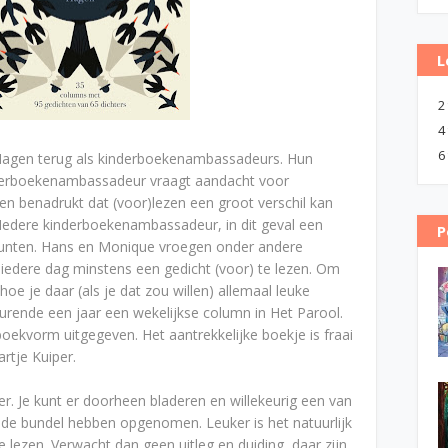
L
2
4
6
 Hagen terug als kinderboekenambassadeurs. Hun
nderboekenambassadeur vraagt aandacht voor
en benadrukt dat (voor)lezen een groot verschil kan
Iedere kinderboekenambassadeur, in dit geval een
P
punten. Hans en Monique vroegen onder andere
iedere dag minstens een gedicht (voor) te lezen. Om
hoe je daar (als je dat zou willen) allemaal leuke
rende een jaar een wekelijkse column in Het Parool.
oekvorm uitgegeven. Het aantrekkelijke boekje is fraai
rtje Kuiper.
er. Je kunt er doorheen bladeren en willekeurig een van
 de bundel hebben opgenomen. Leuker is het natuurlijk
lezen. Verwacht dan geen uitleg en duiding, daar zijn