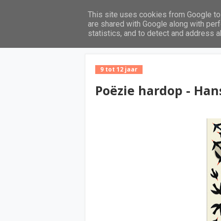
This site uses cookies from Google to 
Home
are shared with Google along with perf
statistics, and to detect and address 
9 tot 12 jaar
Poëzie hardop - Ha