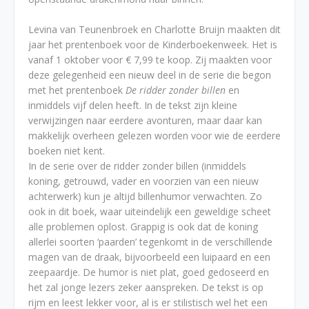
Levina van Teunenbroek en Charlotte Bruijn maakten dit
jaar het prentenboek voor de Kinderboekenweek. Het is
vanaf 1 oktober voor € 7,99 te koop. Zij maakten voor
deze gelegenheid een nieuw deel in de serie die begon
met het prentenboek
De ridder zonder billen
en
inmiddels vijf delen heeft. In de tekst zijn kleine
verwijzingen naar eerdere avonturen, maar daar kan
makkelijk overheen gelezen worden voor wie de eerdere
boeken niet kent.
In de serie over de ridder zonder billen (inmiddels
koning, getrouwd, vader en voorzien van een nieuw
achterwerk) kun je altijd billenhumor verwachten. Zo
ook in dit boek, waar uiteindelijk een geweldige scheet
alle problemen oplost. Grappig is ook dat de koning
allerlei soorten ‘paarden’ tegenkomt in de verschillende
magen van de draak, bijvoorbeeld een luipaard en een
zeepaardje. De humor is niet plat, goed gedoseerd en
het zal jonge lezers zeker aanspreken. De tekst is op
rijm en leest lekker voor, al is er stilistisch wel het een