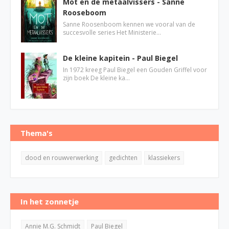
Mot en de metaalvissers - Sanne
Rooseboom
Sanne Roosenboom kennen we vooral van de
succesvolle series Het Ministerie…
De kleine kapitein - Paul Biegel
In 1972 kreeg Paul Biegel een Gouden Griffel voor
zijn boek De kleine ka…
Thema's
dood en rouwverwerking
gedichten
klassiekers
In het zonnetje
Annie M.G. Schmidt
Paul Biegel