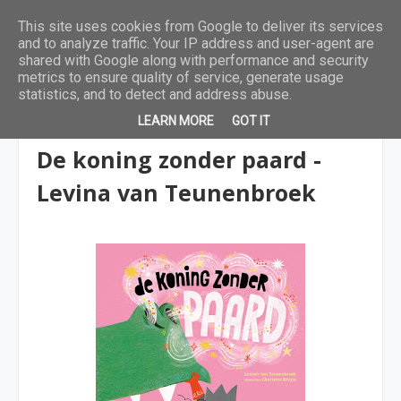
This site uses cookies from Google to deliver its services
and to analyze traffic. Your IP address and user-agent are
shared with Google along with performance and security
metrics to ensure quality of service, generate usage
statistics, and to detect and address abuse.
LEARN MORE
GOT IT
2 tot 4 jaar
De koning zonder paard -
Levina van Teunenbroek