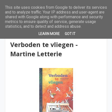
This site uses cookies from Google to deliver its services
and to analyze traffic. Your IP address and user-agent are
shared with Google along with performance and security
metrics to ensure quality of service, generate usage
statistics, and to detect and address abuse.
LEARN MORE
GOT IT
9 tot 12 jaar
Verboden te vliegen -
Martine Letterie