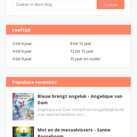
Leeftijd
2 tot 4 jaar
9 tot 12 jaar
4 tot 6 jaar
12 tot 15 jaar
6 tot 9 jaar
15 jaar en ouder
Populaire recensies
Blauw brengt ongeluk - Angelique van
Dam
Angelique van Dam schreef een toegankelijk boek
over wat het betekent om i…
Mot en de metaalvissers - Sanne
Rooseboom