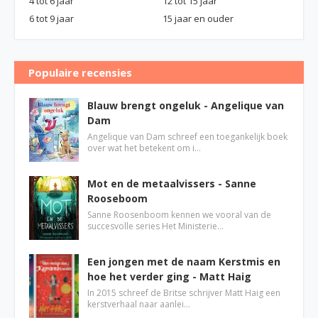
4 tot 6 jaar
12 tot 15 jaar
6 tot 9 jaar
15 jaar en ouder
Populaire recensies
Blauw brengt ongeluk - Angelique van
Dam
Angelique van Dam schreef een toegankelijk boek
over wat het betekent om i…
Mot en de metaalvissers - Sanne
Rooseboom
Sanne Roosenboom kennen we vooral van de
succesvolle series Het Ministerie…
Een jongen met de naam Kerstmis en
hoe het verder ging - Matt Haig
In 2015 schreef de Britse schrijver Matt Haig een
kerstverhaal naar aanlei…