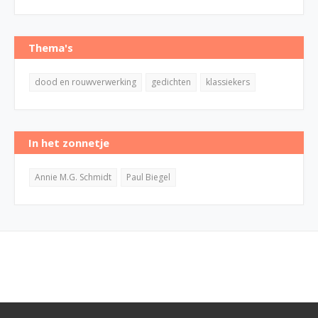
Thema's
dood en rouwverwerking
gedichten
klassiekers
In het zonnetje
Annie M.G. Schmidt
Paul Biegel