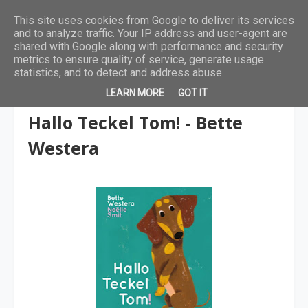
This site uses cookies from Google to deliver its services
and to analyze traffic. Your IP address and user-agent are
shared with Google along with performance and security
metrics to ensure quality of service, generate usage
statistics, and to detect and address abuse.
LEARN MORE
GOT IT
4 tot 6 jaar
Hallo Teckel Tom! - Bette
Westera