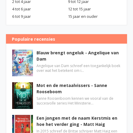
2 tot 4 jaar
9 tot 12 jaar
4 tot 6 jaar
12 tot 15 jaar
6 tot 9 jaar
15 jaar en ouder
Populaire recensies
Blauw brengt ongeluk - Angelique van
Dam
Angelique van Dam schreef een toegankelijk boek
over wat het betekent om i…
Mot en de metaalvissers - Sanne
Rooseboom
Sanne Roosenboom kennen we vooral van de
succesvolle series Het Ministerie…
Een jongen met de naam Kerstmis en
hoe het verder ging - Matt Haig
In 2015 schreef de Britse schrijver Matt Haig een