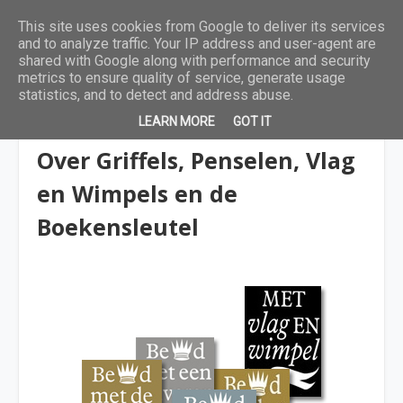
This site uses cookies from Google to deliver its services
and to analyze traffic. Your IP address and user-agent are
shared with Google along with performance and security
metrics to ensure quality of service, generate usage
statistics, and to detect and address abuse.
LEARN MORE
GOT IT
prijzen
Over Griffels, Penselen, Vlag
en Wimpels en de
Boekensleutel