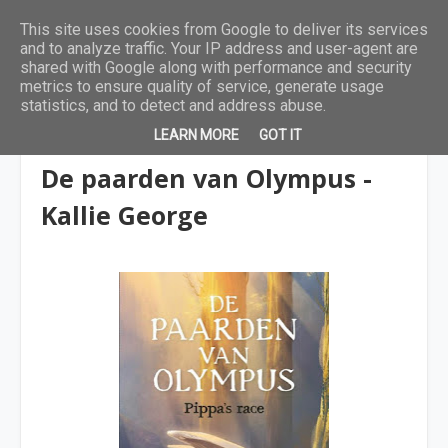
This site uses cookies from Google to deliver its services
and to analyze traffic. Your IP address and user-agent are
shared with Google along with performance and security
metrics to ensure quality of service, generate usage
statistics, and to detect and address abuse.
LEARN MORE
GOT IT
9 tot 12 jaar
De paarden van Olympus -
Kallie George