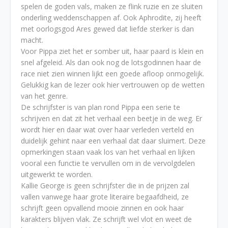
spelen de goden vals, maken ze flink ruzie en ze sluiten
onderling weddenschappen af. Ook Aphrodite, zij heeft
met oorlogsgod Ares gewed dat liefde sterker is dan
macht.
Voor Pippa ziet het er somber uit, haar paard is klein en
snel afgeleid. Als dan ook nog de lotsgodinnen haar de
race niet zien winnen lijkt een goede afloop onmogelijk.
Gelukkig kan de lezer ook hier vertrouwen op de wetten
van het genre.
De schrijfster is van plan rond Pippa een serie te
schrijven en dat zit het verhaal een beetje in de weg. Er
wordt hier en daar wat over haar verleden verteld en
duidelijk gehint naar een verhaal dat daar sluimert. Deze
opmerkingen staan vaak los van het verhaal en lijken
vooral een functie te vervullen om in de vervolgdelen
uitgewerkt te worden.
Kallie George is geen schrijfster die in de prijzen zal
vallen vanwege haar grote literaire begaafdheid, ze
schrijft geen opvallend mooie zinnen en ook haar
karakters blijven vlak. Ze schrijft wel vlot en weet de