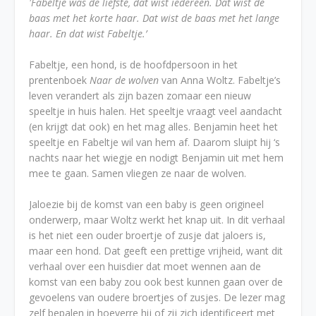
'Fabeltje was de liefste, dat wist iedereen. Dat wist de
baas met het korte haar. Dat wist de baas met het lange
haar. En dat wist Fabeltje.’
Fabeltje, een hond, is de hoofdpersoon in het
prentenboek
Naar de wolven
van Anna Woltz. Fabeltje’s
leven verandert als zijn bazen zomaar een nieuw
speeltje in huis halen. Het speeltje vraagt veel aandacht
(en krijgt dat ook) en het mag alles. Benjamin heet het
speeltje en Fabeltje wil van hem af. Daarom sluipt hij ‘s
nachts naar het wiegje en nodigt Benjamin uit met hem
mee te gaan. Samen vliegen ze naar de wolven.
Jaloezie bij de komst van een baby is geen origineel
onderwerp, maar Woltz werkt het knap uit. In dit verhaal
is het niet een ouder broertje of zusje dat jaloers is,
maar een hond. Dat geeft een prettige vrijheid, want dit
verhaal over een huisdier dat moet wennen aan de
komst van een baby zou ook best kunnen gaan over de
gevoelens van oudere broertjes of zusjes. De lezer mag
zelf bepalen in hoeverre hij of zij zich identificeert met