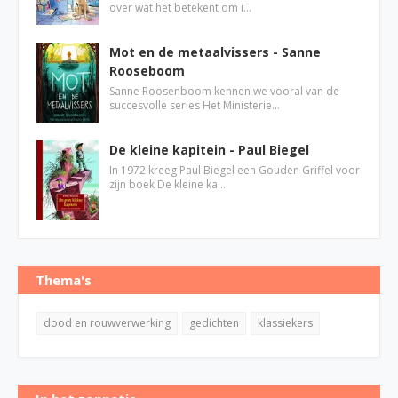
over wat het betekent om i…
Mot en de metaalvissers - Sanne
Rooseboom
Sanne Roosenboom kennen we vooral van de
succesvolle series Het Ministerie…
De kleine kapitein - Paul Biegel
In 1972 kreeg Paul Biegel een Gouden Griffel voor
zijn boek De kleine ka…
Thema's
dood en rouwverwerking
gedichten
klassiekers