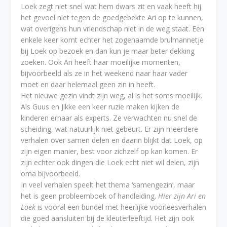
Loek zegt niet snel wat hem dwars zit en vaak heeft hij
het gevoel niet tegen de goedgebekte Ari op te kunnen,
wat overigens hun vriendschap niet in de weg staat. Een
enkele keer komt echter het zogenaamde brulmannetje
bij Loek op bezoek en dan kun je maar beter dekking
zoeken. Ook Ari heeft haar moeilijke momenten,
bijvoorbeeld als ze in het weekend naar haar vader
moet en daar helemaal geen zin in heeft.
Het nieuwe gezin vindt zijn weg, al is het soms moeilijk.
Als Guus en Jikke een keer ruzie maken kijken de
kinderen ernaar als experts. Ze verwachten nu snel de
scheiding, wat natuurlijk niet gebeurt. Er zijn meerdere
verhalen over samen delen en daarin blijkt dat Loek, op
zijn eigen manier, best voor zichzelf op kan komen. Er
zijn echter ook dingen die Loek echt niet wil delen, zijn
oma bijvoorbeeld.
In veel verhalen speelt het thema ‘samengezin’, maar
het is geen probleemboek of handleiding.
Hier zijn Ari en
Loek
is vooral een bundel met heerlijke voorleesverhalen
die goed aansluiten bij de kleuterleeftijd. Het zijn ook