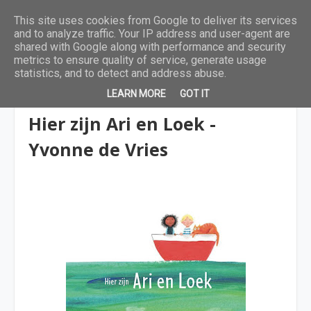
This site uses cookies from Google to deliver its services
and to analyze traffic. Your IP address and user-agent are
shared with Google along with performance and security
metrics to ensure quality of service, generate usage
statistics, and to detect and address abuse.
LEARN MORE
GOT IT
4 tot 6 jaar
Hier zijn Ari en Loek -
Yvonne de Vries