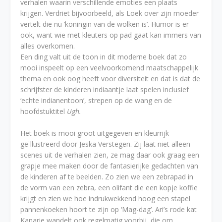
verhalen waarin verschillende emoties een plaats
krijgen. Verdriet bijvoorbeeld, als Loek over zijn moeder
vertelt die nu ‘koningin van de wolken is’. Humor is er
ook, want wie met kleuters op pad gaat kan immers van
alles overkomen.
Een ding valt uit de toon in dit moderne boek dat zo
mooi inspeelt op een veelvoorkomend maatschappelijk
thema en ook oog heeft voor diversiteit en dat is dat de
schrijfster de kinderen indiaantje laat spelen inclusief
‘echte indianentoon’, strepen op de wang en de
hoofdstuktitel
Ugh.
Het boek is mooi groot uitgegeven en kleurrijk
geïllustreerd door Jeska Verstegen. Zij laat niet alleen
scenes uit de verhalen zien, ze mag daar ook graag een
grapje mee maken door de fantasierijke gedachten van
de kinderen af te beelden. Zo zien we een zebrapad in
de vorm van een zebra, een olifant die een kopje koffie
krijgt en zien we hoe indrukwekkend hoog een stapel
pannenkoeken hoort te zijn op ‘Mag-dag’. Ari’s rode kat
Kanarie wandelt ook regelmatig voorbij, die om