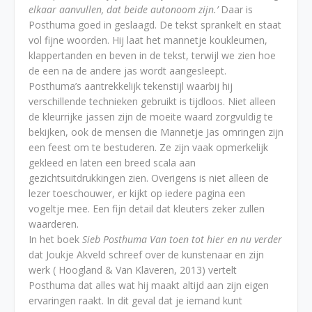
elkaar aanvullen, dat beide autonoom zijn.’
Daar is
Posthuma goed in geslaagd. De tekst sprankelt en staat
vol fijne woorden. Hij laat het mannetje koukleumen,
klappertanden en beven in de tekst, terwijl we zien hoe
de een na de andere jas wordt aangesleept.
Posthuma’s aantrekkelijk tekenstijl waarbij hij
verschillende technieken gebruikt is tijdloos. Niet alleen
de kleurrijke jassen zijn de moeite waard zorgvuldig te
bekijken, ook de mensen die Mannetje Jas omringen zijn
een feest om te bestuderen. Ze zijn vaak opmerkelijk
gekleed en laten een breed scala aan
gezichtsuitdrukkingen zien. Overigens is niet alleen de
lezer toeschouwer, er kijkt op iedere pagina een
vogeltje mee. Een fijn detail dat kleuters zeker zullen
waarderen.
In het boek
Sieb Posthuma Van toen tot hier en nu verder
dat Joukje Akveld schreef over de kunstenaar en zijn
werk ( Hoogland & Van Klaveren, 2013) vertelt
Posthuma dat alles wat hij maakt altijd aan zijn eigen
ervaringen raakt. In dit geval dat je iemand kunt