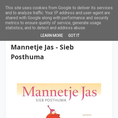
This site uses cookies from Google to deliver its services
and to analyze traffic. Your IP address and user-agent are
shared with Google along with performance and security
metrics to ensure quality of service, generate usage
statistics, and to detect and address abuse.
LEARN MORE
GOT IT
4 tot 6 jaar
Mannetje Jas - Sieb
Posthuma