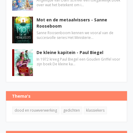
Angelique van Dam schreef een toegankelijk boek
over wat het betekent om i…
Mot en de metaalvissers - Sanne
Rooseboom
Sanne Roosenboom kennen we vooral van de
succesvolle series Het Ministerie…
De kleine kapitein - Paul Biegel
In 1972 kreeg Paul Biegel een Gouden Griffel voor
zijn boek De kleine ka…
Thema's
dood en rouwverwerking
gedichten
klassiekers