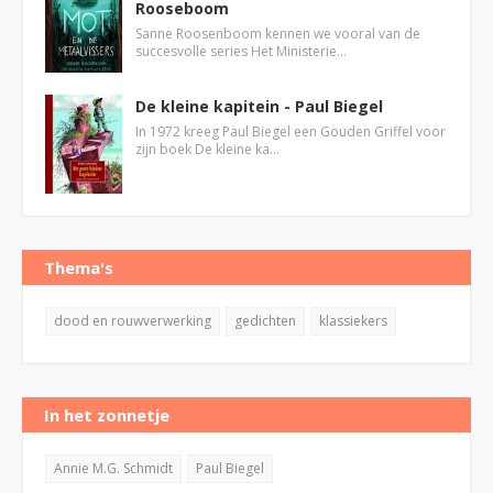
Rooseboom
Sanne Roosenboom kennen we vooral van de
succesvolle series Het Ministerie…
De kleine kapitein - Paul Biegel
In 1972 kreeg Paul Biegel een Gouden Griffel voor
zijn boek De kleine ka…
Thema's
dood en rouwverwerking
gedichten
klassiekers
In het zonnetje
Annie M.G. Schmidt
Paul Biegel