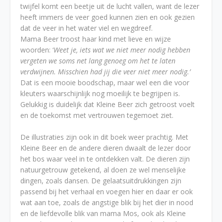
twijfel komt een beetje uit de lucht vallen, want de lezer
heeft immers de veer goed kunnen zien en ook gezien
dat de veer in het water viel en wegdreef.
Mama Beer troost haar kind met lieve en wijze
woorden: ‘
Weet je, iets wat we niet meer nodig hebben
vergeten we soms net lang genoeg om het te laten
verdwijnen. Misschien had jij die veer niet meer nodig.’
Dat is een mooie boodschap, maar wel een die voor
kleuters waarschijnlijk nog moeilijk te begrijpen is.
Gelukkig is duidelijk dat Kleine Beer zich getroost voelt
en de toekomst met vertrouwen tegemoet ziet.
De illustraties zijn ook in dit boek weer prachtig. Met
Kleine Beer en de andere dieren dwaalt de lezer door
het bos waar veel in te ontdekken valt. De dieren zijn
natuurgetrouw getekend, al doen ze wel menselijke
dingen, zoals dansen. De gelaatsuitdrukkingen zijn
passend bij het verhaal en voegen hier en daar er ook
wat aan toe, zoals de angstige blik bij het dier in nood
en de liefdevolle blik van mama Mos, ook als Kleine