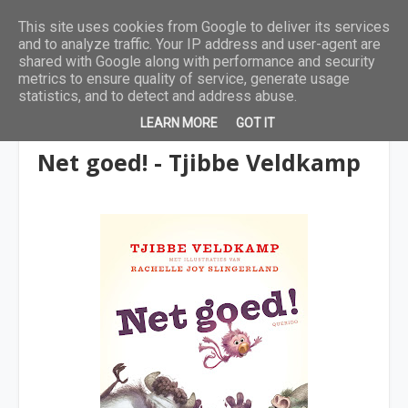
This site uses cookies from Google to deliver its services
and to analyze traffic. Your IP address and user-agent are
shared with Google along with performance and security
metrics to ensure quality of service, generate usage
statistics, and to detect and address abuse.
LEARN MORE
GOT IT
4 tot 6 jaar
Net goed! - Tjibbe Veldkamp