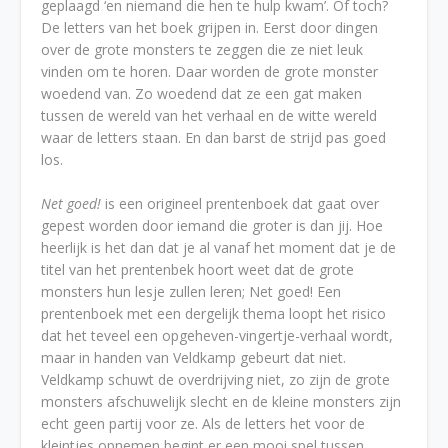
geplaagd ‘en niemand die hen te hulp kwam’. Of toch?
De letters van het boek grijpen in. Eerst door dingen
over de grote monsters te zeggen die ze niet leuk
vinden om te horen. Daar worden de grote monster
woedend van. Zo woedend dat ze een gat maken
tussen de wereld van het verhaal en de witte wereld
waar de letters staan. En dan barst de strijd pas goed
los.
Net goed!
is een origineel prentenboek dat gaat over
gepest worden door iemand die groter is dan jij. Hoe
heerlijk is het dan dat je al vanaf het moment dat je de
titel van het prentenbek hoort weet dat de grote
monsters hun lesje zullen leren; Net goed! Een
prentenboek met een dergelijk thema loopt het risico
dat het teveel een opgeheven-vingertje-verhaal wordt,
maar in handen van Veldkamp gebeurt dat niet.
Veldkamp schuwt de overdrijving niet, zo zijn de grote
monsters afschuwelijk slecht en de kleine monsters zijn
echt geen partij voor ze. Als de letters het voor de
kleintjes opnemen begint er een mooi spel tussen