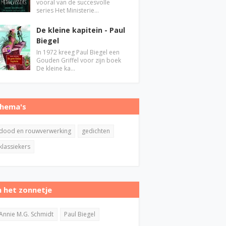
vooral van de succesvolle
series Het Ministerie…
De kleine kapitein - Paul
Biegel
In 1972 kreeg Paul Biegel een
Gouden Griffel voor zijn boek
De kleine ka…
hema's
dood en rouwverwerking
gedichten
klassiekers
n het zonnetje
Annie M.G. Schmidt
Paul Biegel