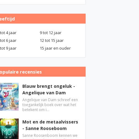
eeftijd
 tot 4 jaar
9 tot 12 jaar
 tot 6 jaar
12 tot 15 jaar
 tot 9 jaar
15 jaar en ouder
opulaire recensies
Blauw brengt ongeluk -
Angelique van Dam
Angelique van Dam schreef een
toegankelijk boek over wat het
betekent om i…
Mot en de metaalvissers
- Sanne Rooseboom
Sanne Roosenboom kennen we