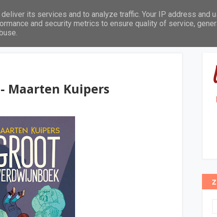
deliver its services and to analyze traffic. Your IP address and 
Leeftijd
Thema's
Pabo leeslijst
In het zonnetje
ormance and security metrics to ensure quality of service, gene
abuse.
- Maarten Kuipers
Z