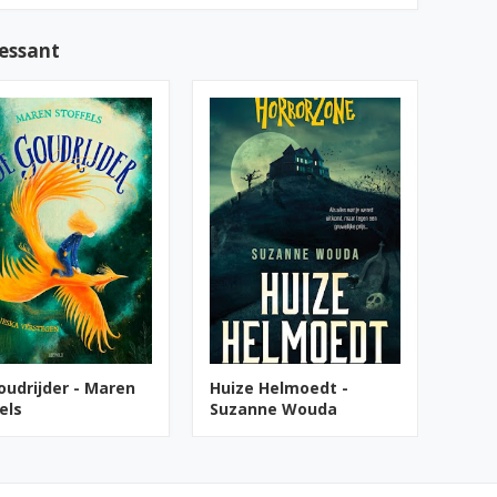
ressant
oudrijder - Maren
Huize Helmoedt -
els
Suzanne Wouda