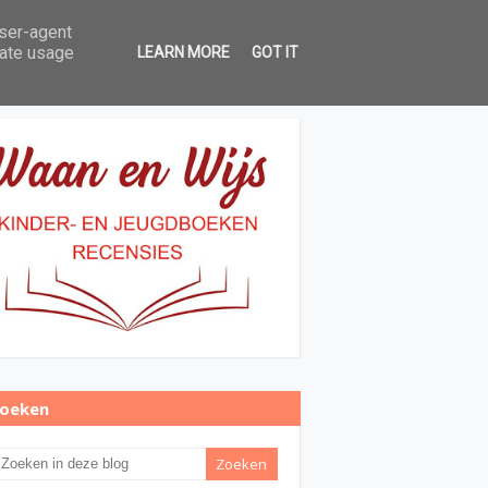
user-agent
Over Waan en Wijs
Contact
rate usage
LEARN MORE
GOT IT
oeken