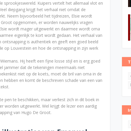
 sprookjeswereld. Kuipers vertelt het allemaal vlot en
eel diepgang krijgt het verhaal niet omdat de
. Neem bijvoorbeeld het tijdreizen, Elsie wordt
e Groot opgenomen, er worden nauwelijks vragen
 Elsie wordt mager uitgewerkt en daarmee wordt oma
 daarmee eigenlijk te kort wordt gedaan. Het verhaal van
 ontsnapping is authentiek en geeft een goed beeld
de op Louvestein en hoe de ontsnapping in zijn werk
iemans. Hij heeft een fijne losse stijl en is erg goed
T
wel jammer dat de tekeningen meermaals niet
boekenkist niet op de koets, moet de bril van oma in de
en hebben en komt de beschreven schade van een van
ekst.
e pen te beschikken, maar verliest zich in dit boek in
er worden uitgewerkt. Wel krijgt de lezer een aardig
I
apping van Hugo De Groot.