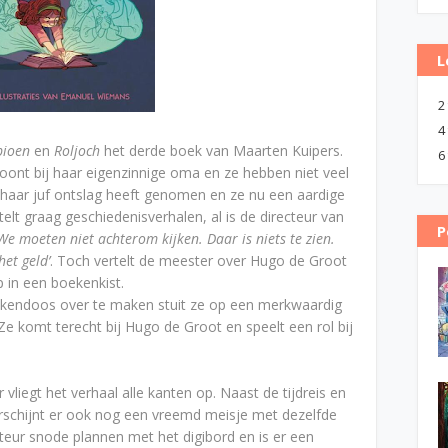
L
2
4
pioen
en
Roljoch
het derde boek van Maarten Kuipers.
6
 woont bij haar eigenzinnige oma en ze hebben niet veel
t haar juf ontslag heeft genomen en ze nu een aardige
lt graag geschiedenisverhalen, al is de directeur van
P
We moeten niet achterom kijken. Daar is niets te zien.
het geld’
. Toch vertelt de meester over Hugo de Groot
 in een boekenkist.
ekendoos over te maken stuit ze op een merkwaardig
Ze komt terecht bij Hugo de Groot en speelt een rol bij
 vliegt het verhaal alle kanten op. Naast de tijdreis en
rschijnt er ook nog een vreemd meisje met dezelfde
cteur snode plannen met het digibord en is er een