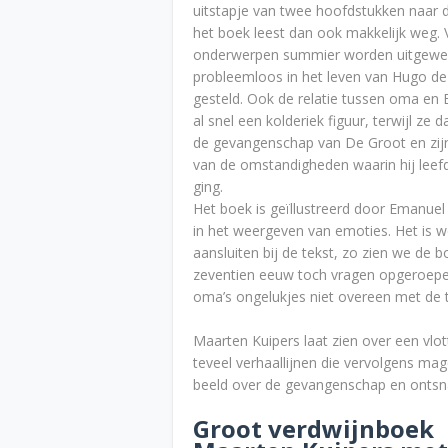
uitstapje van twee hoofdstukken naar de
het boek leest dan ook makkelijk weg. V
onderwerpen summier worden uitgewerkt
probleemloos in het leven van Hugo d
gesteld. Ook de relatie tussen oma en
al snel een kolderiek figuur, terwijl ze
de gevangenschap van De Groot en zijn
van de omstandigheden waarin hij leef
ging.
Het boek is geïllustreerd door Emanuel W
in het weergeven van emoties. Het is 
aansluiten bij de tekst, zo zien we de 
zeventien eeuw toch vragen opgeroep
oma’s ongelukjes niet overeen met de t
Maarten Kuipers laat zien over een vlott
teveel verhaallijnen die vervolgens mag
beeld over de gevangenschap en ontsn
Groot verdwijnboek