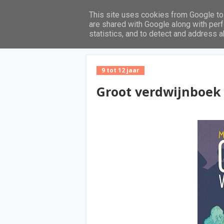
This site uses cookies from Google to 
Home
are shared with Google along with perf
statistics, and to detect and address 
9 tot 12 jaar
Groot verdwijnboek 