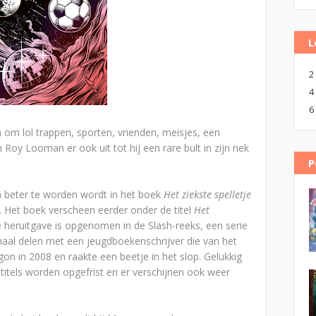
L
2
4
6
en om lol trappen, sporten, vrienden, meisjes, een
 Roy Looman er ook uit tot hij een rare bult in zijn nek
P
m beter te worden wordt in het boek
Het ziekste spelletje
 Het boek verscheen eerder onder de titel
Het
 heruitgave is opgenomen in de Slash-reeks, een serie
aal delen met een jeugdboekenschrijver die van het
on in 2008 en raakte een beetje in het slop. Gelukkig
de titels worden opgefrist en er verschijnen ook weer