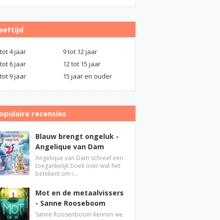
eeftijd
 tot 4 jaar
9 tot 12 jaar
 tot 6 jaar
12 tot 15 jaar
 tot 9 jaar
15 jaar en ouder
opulaire recensies
Blauw brengt ongeluk -
Angelique van Dam
Angelique van Dam schreef een
toegankelijk boek over wat het
betekent om i…
Mot en de metaalvissers
- Sanne Rooseboom
Sanne Roosenboom kennen we