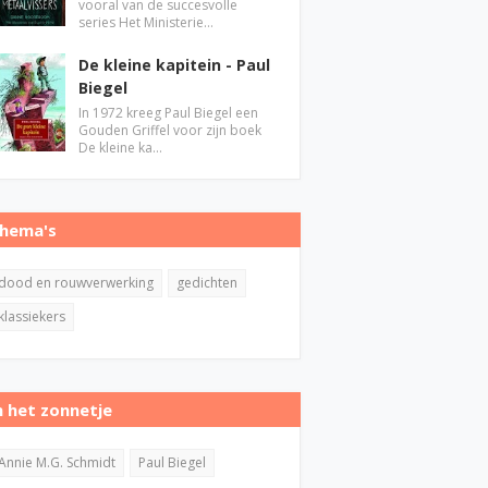
vooral van de succesvolle
series Het Ministerie…
De kleine kapitein - Paul
Biegel
In 1972 kreeg Paul Biegel een
Gouden Griffel voor zijn boek
De kleine ka…
hema's
dood en rouwverwerking
gedichten
klassiekers
n het zonnetje
Annie M.G. Schmidt
Paul Biegel