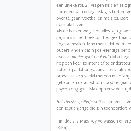
een unieke rol. Zij vragen niks en ze zij
commentaar op tegenslag is kort en g
over te gaan: voetbal en meisjes. Bart, 
normale leven.
Als de kanker weg is en alles zijn gewo
pagina´s in het boek op. Het geeft aan
angstaanvallen. Max merkt dat de mens
ouders vinden dat hij de ellendige perio
andere manier gaat denken
.´) Max begr
nog een keer zo intensief te ondersteu
Later blijkt dat angstaanvallen vaak v
omdat ze zich veelal meteen in de stri
gebeurt en de angst om dood te gaan 
psycholoog gaat Max opnieuw de strij
Het ziekste spelletje ooit
is een eerlijk v
een zestienjarige die zijn toehoorders a
Inmiddels is Max/Roy volwassen en arts.
(KiKa).