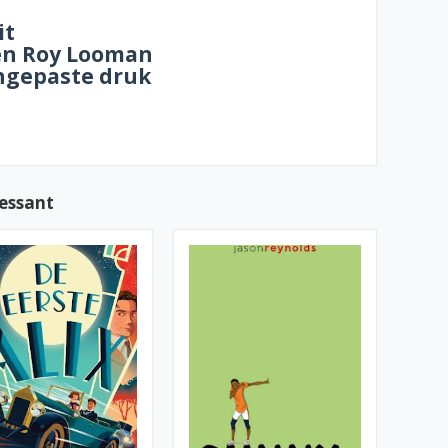
it
en Roy Looman
angepaste druk
ressant