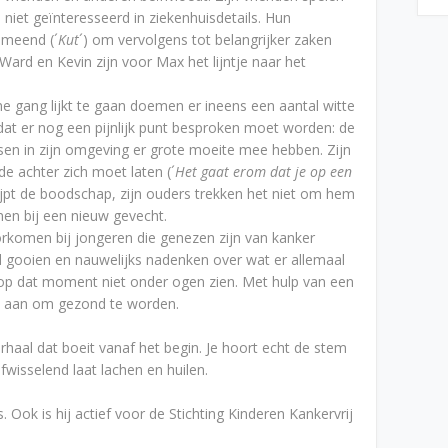
n niet geïnteresseerd in ziekenhuisdetails. Hun
emeend (´
Kut
´) om vervolgens tot belangrijker zaken
Ward en Kevin zijn voor Max het lijntje naar het
ne gang lijkt te gaan doemen er ineens een aantal witte
 dat er nog een pijnlijk punt besproken moet worden: de
en in zijn omgeving er grote moeite mee hebben. Zijn
de achter zich moet laten (´
Het gaat erom dat je op een
ijpt de boodschap, zijn ouders trekken het niet om hem
nen bij een nieuw gevecht.
oorkomen bij jongeren die genezen zijn van kanker
jd gooien en nauwelijks nadenken over wat er allemaal
op dat moment niet onder ogen zien. Met hulp van een
d aan om gezond te worden.
erhaal dat boeit vanaf het begin. Je hoort echt de stem
fwisselend laat lachen en huilen.
 Ook is hij actief voor de Stichting Kinderen Kankervrij