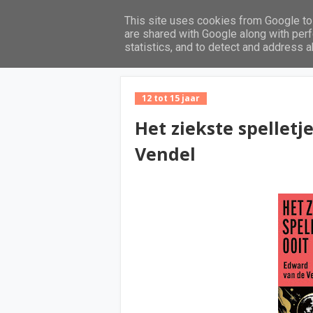
This site uses cookies from Google to 
Home
are shared with Google along with perf
statistics, and to detect and address 
12 tot 15 jaar
Het ziekste spelletj
Vendel