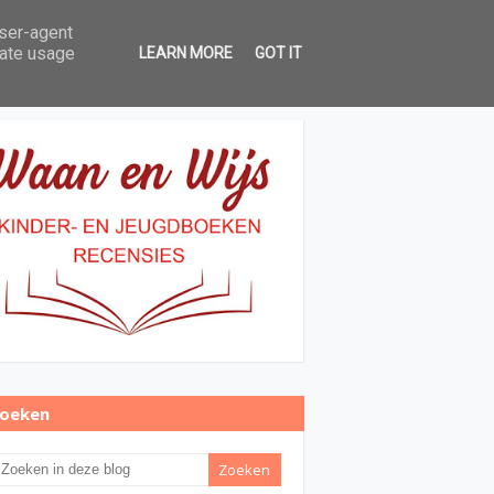
user-agent
Over Waan en Wijs
Contact
rate usage
LEARN MORE
GOT IT
oeken