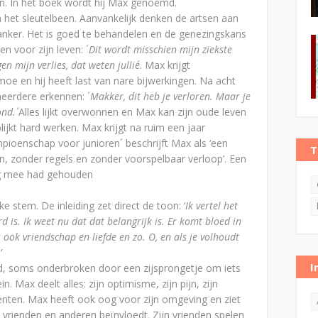
n. In het boek wordt hij Max genoemd.
n het sleutelbeen. Aanvankelijk denken de artsen aan
kanker. Het is goed te behandelen en de genezingskans
en voor zijn leven: ´
Dit wordt misschien mijn ziekste
en mijn verlies, dat weten jullie´
. Max krijgt
moe en hij heeft last van nare bijwerkingen. Na acht
eerdere erkennen: ´
Makker, dit heb je verloren. Maar je
nd.´
Alles lijkt overwonnen en Max kan zijn oude leven
ijkt hard werken. Max krijgt na ruim een jaar
pioenschap voor junioren´ beschrijft Max als ‘een
T
n, zonder regels en zonder voorspelbaar verloop’. Een
ing mee had gehouden
 stem. De inleiding zet direct de toon: ‘
Ik vertel het
rd is. Ik weet nu dat dat belangrijk is. Er komt bloed in
s ook vriendschap en liefde en zo. O, en als je volhoudt
’
I
ld, soms onderbroken door een zijsprongetje om iets
in. Max deelt alles: zijn optimisme, zijn pijn, zijn
enten. Max heeft ook oog voor zijn omgeving en ziet
 vrienden en anderen beïnvloedt. Zijn vrienden spelen