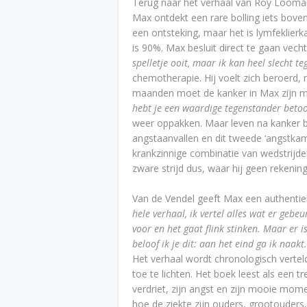
Terug naar het verhaal van Roy Looma
Max ontdekt een rare bolling iets bove
een ontsteking, maar het is lymfeklier
is 90%. Max besluit direct te gaan vecht
spelletje ooit, maar ik kan heel slecht teg
chemotherapie. Hij voelt zich beroerd, 
maanden moet de kanker in Max zijn m
hebt je een waardige tegenstander betoo
weer oppakken. Maar leven na kanker bl
angstaanvallen en dit tweede ‘angstkam
krankzinnige combinatie van wedstrijde
zware strijd dus, waar hij geen reken
Van de Vendel geeft Max een authentieke
hele verhaal, ik vertel alles wat er gebeu
voor en het gaat flink stinken. Maar er i
beloof ik je dit: aan het eind ga ik naakt.
Het verhaal wordt chronologisch verte
toe te lichten. Het boek leest als een tre
verdriet, zijn angst en zijn mooie mom
hoe de ziekte zijn ouders, grootouders,