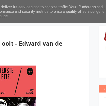
deliver its services and to analyze traffic. Your IP address and 
Leeftijd
Thema's
Pabo leeslijst
In het zonnetje
ormance and security metrics to ensure quality of service, gene
abuse.
e ooit - Edward van de
Z