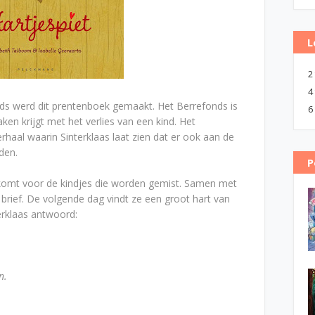
L
2
4
onds werd dit prentenboek gemaakt. Het Berrefonds is
6
ken krijgt met het verlies van een kind. Het
haal waarin Sinterklaas laat zien dat er ook aan de
den.
P
k komt voor de kindjes die worden gemist. Samen met
 brief. De volgende dag vindt ze een groot hart van
erklaas antwoord:
n.