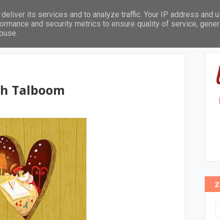
deliver its services and to analyze traffic. Your IP address and 
Leeftijd
Thema's
Pabo leeslijst
In het zonnetje
ormance and security metrics to ensure quality of service, gene
abuse.
eth Talboom
Z