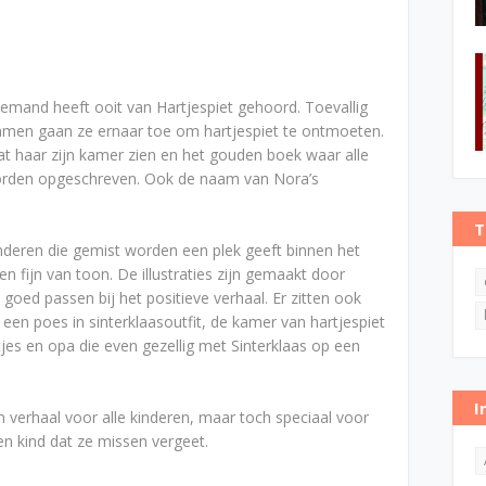
iemand heeft ooit van Hartjespiet gehoord. Toevallig
amen gaan ze ernaar toe om hartjespiet te ontmoeten.
t haar zijn kamer zien en het gouden boek waar alle
 worden opgeschreven. Ook de naam van Nora’s
T
kinderen die gemist worden een plek geeft binnen het
en fijn van toon. De illustraties zijn gemaakt door
 goed passen bij het positieve verhaal. Er zitten ook
 een poes in sinterklaasoutfit, de kamer van hartjespiet
es en opa die even gezellig met Sinterklaas op een
I
jn verhaal voor alle kinderen, maar toch speciaal voor
een kind dat ze missen vergeet.