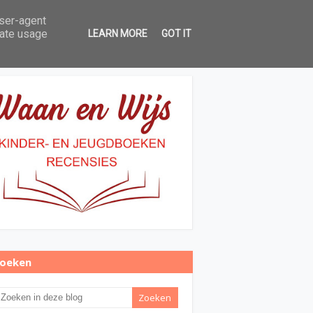
user-agent
Over Waan en Wijs
Contact
rate usage
LEARN MORE
GOT IT
oeken