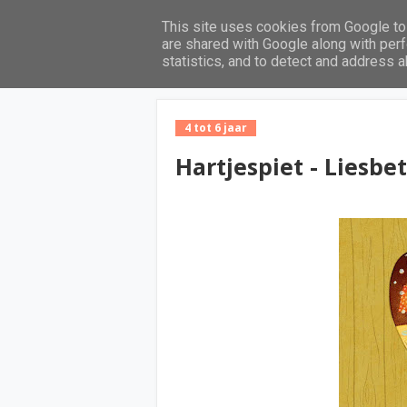
This site uses cookies from Google to 
Home
are shared with Google along with perf
statistics, and to detect and address 
4 tot 6 jaar
Hartjespiet - Liesb