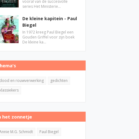
vooral van de succesvolle
series Het Ministerie…
De kleine kapitein - Paul
Biegel
In 1972 kreeg Paul Biegel een
Gouden Griffel voor zijn boek
De kleine ka…
hema's
dood en rouwverwerking
gedichten
klassiekers
n het zonnetje
Annie M.G. Schmidt
Paul Biegel