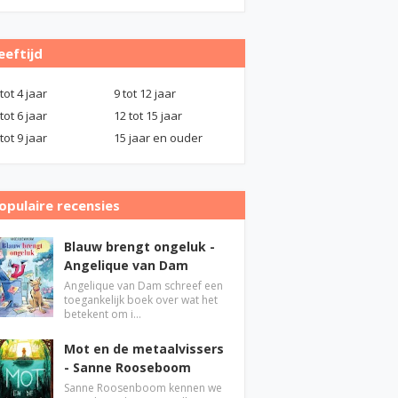
eeftijd
 tot 4 jaar
9 tot 12 jaar
 tot 6 jaar
12 tot 15 jaar
 tot 9 jaar
15 jaar en ouder
opulaire recensies
Blauw brengt ongeluk -
Angelique van Dam
Angelique van Dam schreef een
toegankelijk boek over wat het
betekent om i…
Mot en de metaalvissers
- Sanne Rooseboom
Sanne Roosenboom kennen we