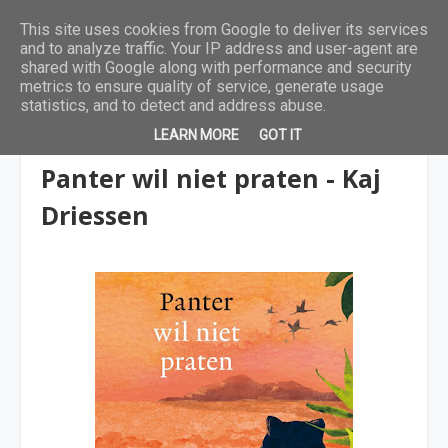
This site uses cookies from Google to deliver its services
and to analyze traffic. Your IP address and user-agent are
shared with Google along with performance and security
metrics to ensure quality of service, generate usage
statistics, and to detect and address abuse.
LEARN MORE
GOT IT
6 tot 9 jaar
Panter wil niet praten - Kaj
Driessen