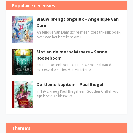
Populaire recensies
Blauw brengt ongeluk - Angelique van
Dam
Angelique van Dam schreef een toegankelijk boek
over wat het betekent om i…
Mot en de metaalvissers - Sanne
Rooseboom
Sanne Roosenboom kennen we vooral van de
succesvolle series Het Ministerie…
De kleine kapitein - Paul Biegel
In 1972 kreeg Paul Biegel een Gouden Griffel voor
zijn boek De kleine ka…
Thema's