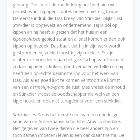
genoeg. Das heeft de mededeling per brief hierover
gemist, want hij opent tantes brieven niet erg trouw.
De eerste indruk die Das kreeg van Stinkdier blijkt juist.
Stinkdier is opgewekt en ondernemend. Hij is dol op
kippen en hij heeft al gezien dat het huis in een
kippopolitisch
gebied staat en al snel komen er dan ook
kippen op bezoek. Das baalt dat hij in zijn werk wordt
gestoord en hij zoekt troost bij zijn ukelele. Er zijn
echter ook voordelen aan het gezelschap van Stinkdier,
zo kan hij heerlijk koken, goed verhalen vertellen en hij
heeft een oprechte belangstelling voor het werk van
Das. Als alles goed lijkt te komen verstoort de komst
van een
hermolijn-o-gram
de rust. Das vreest de inhoud
en Stinkdier vreest de boodschapper die wel van een
kipje houdt en ook niet terugdeinst voor een stinkdier.
Stinkdier en Das
is het eerste deel van een driedelige
serie van de Amerikaanse schrijfster Amy Timberlake.
Het gegeven van twee dieren die heel anders zijn en
toch samen (moeten) leven is een dankbaar thema. De