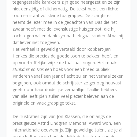
tegengestelde karakters zijn goed neergezet en ze zijn
niet eenzijdig of clichématig. De tekst heeft een lichte
toon en staat vol kleine taalgrapjes. De schrijfster
neemt de lezer mee in de gedachten van Das die het
zwaar heeft met de levenslustige huisgenoot, die hij
toch tegen wil en dank sympathiek gaat vinden. Al wil hij
dat liever niet toegeven.
Het verhaal is geweldig vertaald door Robbert-Jan
Henkes die precies de goede toon te pakken heeft en
op voortreffelijke wijze de taal laat zingen. Het maakt
Stinkdier en Das e
en boek voor een breed publiek.
Kinderen vanaf een jaar of acht zullen het verhaal zeker
begrijpen, ook omdat de schrijfster ze genoeg houvast
geeft door haar duidelijke verhaallijn. Taalliefhebbers
van alle leeftijden zullen veel plezier beleven aan de
originele en vaak grappige tekst.
De illustraties zijn van Jon Klassen, die onlangs de
prestigieuze Astrid Lindgren Memorial Award won, een
internationale oeuvreprijs. Zijn geweldige talent zie je al
op de kaft waarop heel duidelijk de karakters van de