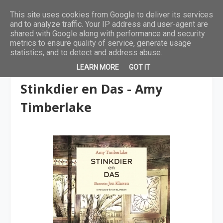
This site uses cookies from Google to deliver its services
and to analyze traffic. Your IP address and user-agent are
shared with Google along with performance and security
metrics to ensure quality of service, generate usage
statistics, and to detect and address abuse.
LEARN MORE
GOT IT
6 tot 9 jaar
Stinkdier en Das - Amy
Timberlake