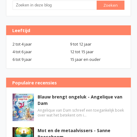
Leeftijd
2 tot 4 jaar
9 tot 12 jaar
4 tot 6 jaar
12 tot 15 jaar
6 tot 9 jaar
15 jaar en ouder
Populaire recensies
Blauw brengt ongeluk - Angelique van
Dam
Angelique van Dam schreef een toegankelijk boek
over wat het betekent om i…
Mot en de metaalvissers - Sanne
Rooseboom