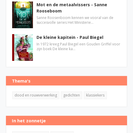
Mot en de metaalvissers - Sanne
Rooseboom
Sanne Roosenboom kennen we vooral van de
succesvolle series Het Ministerie…
De kleine kapitein - Paul Biegel
In 1972 kreeg Paul Biegel een Gouden Griffel voor
zijn boek De kleine ka…
Thema's
dood en rouwverwerking
gedichten
klassiekers
In het zonnetje