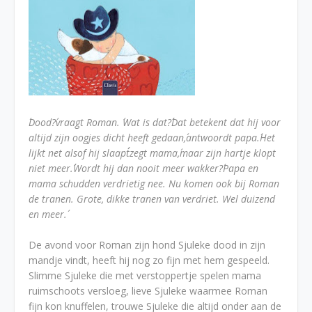
´Dood?´vraagt Roman. ´Wat is dat?´´Dat betekent dat hij voor
altijd zijn oogjes dicht heeft gedaan,´antwoordt papa.´Het
lijkt net alsof hij slaapt´´zegt mama,´maar zijn hartje klopt
niet meer.´´Wordt hij dan nooit meer wakker?´Papa en
mama schudden verdrietig nee. Nu komen ook bij Roman
de tranen. Grote, dikke tranen van verdriet. Wel duizend
en meer.´
De avond voor Roman zijn hond Sjuleke dood in zijn
mandje vindt, heeft hij nog zo fijn met hem gespeeld.
Slimme Sjuleke die met verstoppertje spelen mama
ruimschoots versloeg, lieve Sjuleke waarmee Roman
fijn kon knuffelen, trouwe Sjuleke die altijd onder aan de