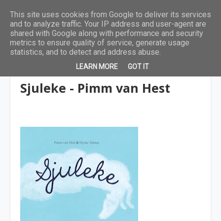
This site uses cookies from Google to deliver its services
and to analyze traffic. Your IP address and user-agent are
shared with Google along with performance and security
metrics to ensure quality of service, generate usage
statistics, and to detect and address abuse.
LEARN MORE
GOT IT
4 tot 6 jaar
Sjuleke - Pimm van Hest