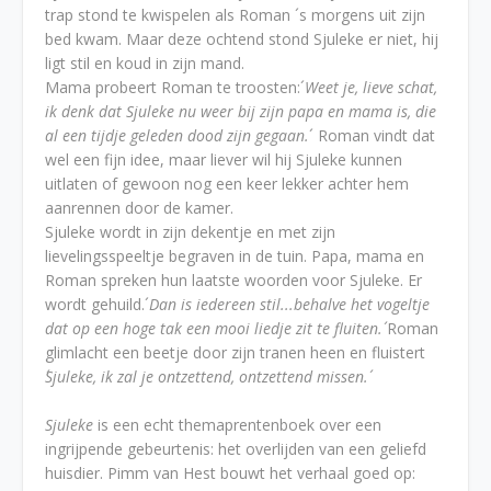
trap stond te kwispelen als Roman ´s morgens uit zijn
bed kwam. Maar deze ochtend stond Sjuleke er niet, hij
ligt stil en koud in zijn mand.
Mama probeert Roman te troosten:´
Weet je, lieve schat,
ik denk dat Sjuleke nu weer bij zijn papa en mama is, die
al een tijdje geleden dood zijn gegaan.
´ Roman vindt dat
wel een fijn idee, maar liever wil hij Sjuleke kunnen
uitlaten of gewoon nog een keer lekker achter hem
aanrennen door de kamer.
Sjuleke wordt in zijn dekentje en met zijn
lievelingsspeeltje begraven in de tuin. Papa, mama en
Roman spreken hun laatste woorden voor Sjuleke. Er
wordt gehuild.´
Dan is iedereen stil...behalve het vogeltje
dat op een hoge tak een mooi liedje zit te fluiten.´
Roman
glimlacht een beetje door zijn tranen heen en fluistert
´Sjuleke, ik zal je ontzettend, ontzettend missen.´
Sjuleke
is een echt themaprentenboek over een
ingrijpende gebeurtenis: het overlijden van een geliefd
huisdier. Pimm van Hest bouwt het verhaal goed op: