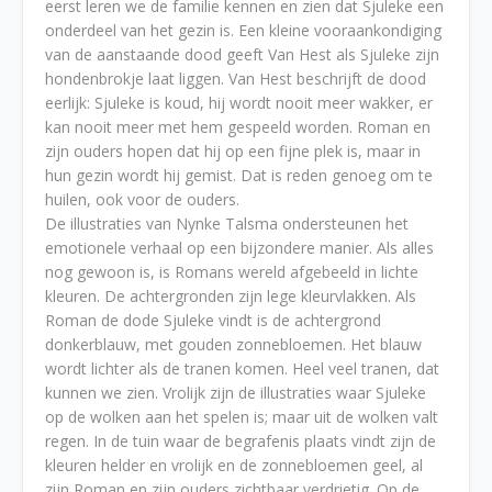
eerst leren we de familie kennen en zien dat Sjuleke een
onderdeel van het gezin is. Een kleine vooraankondiging
van de aanstaande dood geeft Van Hest als Sjuleke zijn
hondenbrokje laat liggen. Van Hest beschrijft de dood
eerlijk: Sjuleke is koud, hij wordt nooit meer wakker, er
kan nooit meer met hem gespeeld worden. Roman en
zijn ouders hopen dat hij op een fijne plek is, maar in
hun gezin wordt hij gemist. Dat is reden genoeg om te
huilen, ook voor de ouders.
De illustraties van Nynke Talsma ondersteunen het
emotionele verhaal op een bijzondere manier. Als alles
nog gewoon is, is Romans wereld afgebeeld in lichte
kleuren. De achtergronden zijn lege kleurvlakken. Als
Roman de dode Sjuleke vindt is de achtergrond
donkerblauw, met gouden zonnebloemen. Het blauw
wordt lichter als de tranen komen. Heel veel tranen, dat
kunnen we zien. Vrolijk zijn de illustraties waar Sjuleke
op de wolken aan het spelen is; maar uit de wolken valt
regen. In de tuin waar de begrafenis plaats vindt zijn de
kleuren helder en vrolijk en de zonnebloemen geel, al
zijn Roman en zijn ouders zichtbaar verdrietig. Op de