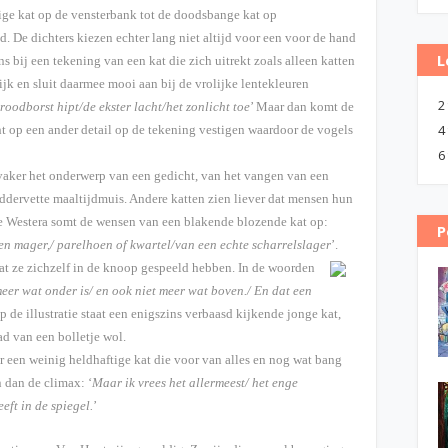
ige kat op de vensterbank tot de doodsbange kat op
. De dichters kiezen echter lang niet altijd voor een voor de hand
L
 bij een tekening van een kat die zich uitrekt zoals alleen katten
ijk en sluit daarmee mooi aan bij de vrolijke lentekleuren
2
roodborst hipt/de ekster lacht/het zonlicht toe
’ Maar dan komt de
4
t op een ander detail op de tekening vestigen waardoor de vogels
6
s vaker het onderwerp van een gedicht, van het vangen van een
oddervette maaltijdmuis. Andere katten zien liever dat mensen hun
tte Westera somt de wensen van een blakende blozende kat op:
P
en mager,/ parelhoen of kwartel/van een echte scharrelslager
’.
at ze zichzelf in de knoop gespeeld hebben. In de woorden
 meer wat onder is/ en ook niet meer wat boven./ En dat een
p de illustratie staat een enigszins verbaasd kijkende jonge kat,
ad van een bolletje wol.
 een weinig heldhaftige kat die voor van alles en nog wat bang
 dan de climax: ‘
Maar ik vrees het allermeest/ het enge
eft in de spiegel.
’