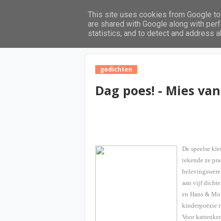
This site uses cookies from Google to 
Home
are shared with Google along with perf
statistics, and to detect and address 
gedichten
Dag poes! - Mies va
De speelse kle
tekende ze pra
belevingswerel
aan vijf dicht
en Hans & Mon
kinderpoëzie 
Voor kattenken