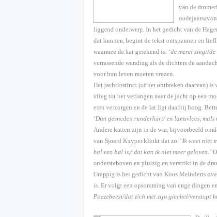
van de dromer
oudejaarsavond
liggend onderwerp. In het gedicht van de Hagens
dat kunnen, begint de tekst ontspannen en liefl
waarmee de kat getekend is: ‘
de merel zingt/de 
verrassende wending als de dichters de aandach
voor hun leven moeten vrezen.
Het jachtinstinct (of het ontbreken daarvan) i
vlieg tot het verlangen naar de jacht op een m
eten verzorgen en de lat ligt daarbij hoog. Be
‘
Dun gesneden runderhart/ en lamsvlees, mals 
Andere katten zijn in de war, bijvoorbeeld omd
van Sjoerd Kuyper klinkt dat zo:
’ Ik weet niet
bal een bal is,/ dat kan ik niet meer geloven.’
O
ondersteboven en pluizig en verstrikt in de dra
Grappig is het gedicht van Koos Meinderts over
is. Er volgt een opsomming van enge dingen en
Poezebeest/dat zich met zijn giechel/verstopt he