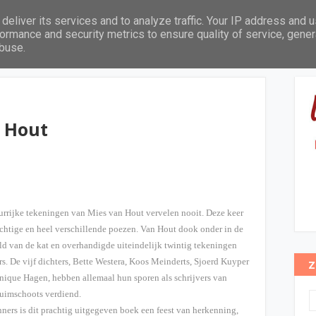
deliver its services and to analyze traffic. Your IP address and 
Leeftijd
Thema's
Pabo leeslijst
In het zonnetje
ormance and security metrics to ensure quality of service, gene
abuse.
n Hout
urrijke tekeningen van Mies van Hout vervelen nooit. Deze keer
chtige en heel verschillende poezen. Van Hout dook onder in de
d van de kat en overhandigde uiteindelijk twintig tekeningen
ers. De vijf dichters, Bette Westera, Koos Meinderts, Sjoerd Kuyper
Z
ique Hagen, hebben allemaal hun sporen als schrijvers van
ruimschoots verdiend.
ners is dit prachtig uitgegeven boek een feest van herkenning,