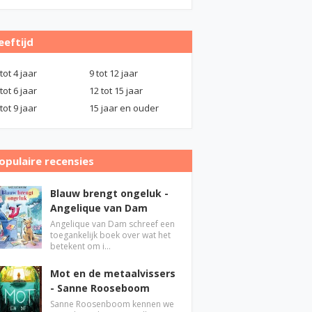
eeftijd
 tot 4 jaar
9 tot 12 jaar
 tot 6 jaar
12 tot 15 jaar
 tot 9 jaar
15 jaar en ouder
opulaire recensies
Blauw brengt ongeluk -
Angelique van Dam
Angelique van Dam schreef een
toegankelijk boek over wat het
betekent om i…
Mot en de metaalvissers
- Sanne Rooseboom
Sanne Roosenboom kennen we