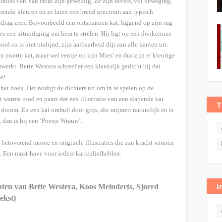
traties van Van Hout zijn geweldig. Ze zijn divers, vol beweging,
ssende kleuren en ze laten een breed spectrum aan typisch
drag zien. Bijvoorbeeld een ontspannen kat, liggend op zijn rug
les een uitnodiging om hem te strelen. Hij ligt op een donkerroze
ond en is niet omlijnd, zijn aaibaarheid dijt aan alle kanten uit.
en zwarte kat, maar wel eentje op zijn Mies’ en dus zijn er kleurige
werkt. Bette Westera schreef er een klankrijk gedicht bij dat
me!
het boek. Het nodigt de dichters uit om in te spelen op de
 warme rood en paars dat een illustratie van een slapende kat
T
droom. En een kat omhult door grijs, die mijmert natuurlijk en is
 dan is hij een ‘Poesje Wrauw’.
betoverend mooie en originele illustraties die aan kracht winnen
 Een must-have voor iedere kattenliefhebber.
I
chten van Bette Westera, Koos Meinderts, Sjoerd
ekst)