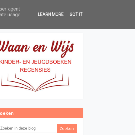
user-agent
Over Waan en Wijs
Contact
rate usage
LEARN MORE
GOT IT
oeken