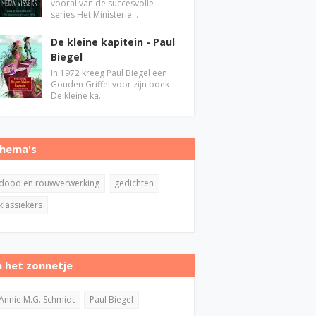
vooral van de succesvolle
series Het Ministerie…
De kleine kapitein - Paul
Biegel
In 1972 kreeg Paul Biegel een
Gouden Griffel voor zijn boek
De kleine ka…
hema's
dood en rouwverwerking
gedichten
klassiekers
n het zonnetje
Annie M.G. Schmidt
Paul Biegel