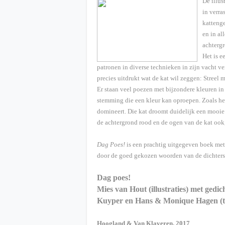
De illus
in verra
kattenge
en in al
achtergr
Het is e
patronen in diverse technieken in zijn vacht ver
precies uitdrukt wat de kat wil zeggen: Streel 
Er staan veel poezen met bijzondere kleuren in 
stemming die een kleur kan oproepen. Zoals het
domineert. Die kat droomt duidelijk een mooie 
de achtergrond rood en de ogen van de kat ook,
Dag Poes!
is een prachtig uitgegeven boek met 
door de goed gekozen woorden van de dichters.
Dag poes!
Mies van Hout (illustraties) met gedi
Kuyper en Hans & Monique Hagen (t
Hoogland & Van Klaveren, 2017