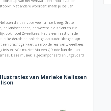
e boodschap van het verhaal is het motto van de
gestoord’. Met andere woorden: maak je los van
Nelissen die daarvoor veel ruimte kreeg. Grote
zien, de landschappen, de wezens die Kalani en zijn
jk ook hotel Zweefkees. Het is een feest om de
t leuke details en ook de gelaatsuitdrukkingen zijn
at een prachtige kaart waarop de reis van Zweefkees
 iets extra’s: muziek! Via een QR-ode kan de lezer
t verhaal. Deze muziek is gecomponeerd en uitgevoerd
llustraties van Marieke Nelissen
lison