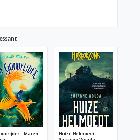
ressant
oudrijder - Maren
Huize Helmoedt -
els
Suzanne Wouda