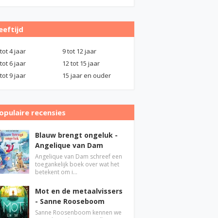
eeftijd
 tot 4 jaar
9 tot 12 jaar
 tot 6 jaar
12 tot 15 jaar
 tot 9 jaar
15 jaar en ouder
opulaire recensies
Blauw brengt ongeluk -
Angelique van Dam
Angelique van Dam schreef een
toegankelijk boek over wat het
betekent om i…
Mot en de metaalvissers
- Sanne Rooseboom
Sanne Roosenboom kennen we