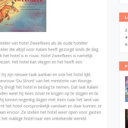
L
2
4
telier van hotel Zweefkees als de oude hotelier
6
telier die altijd voor Kalani heeft gezorgd sinds de dag
k het hotel is in rouw. Hotel Zweefkees is namelijk
ezen. Het hotel kan vliegen en het heeft een
P
 hij zijn nieuwe taak aankan en ook het hotel lijkt
mevrouw ‘Du Stront’ van het ministerie van Keurige
 Zij dreigt het hotel in beslag te nemen. Dat laat Kalani
den weet hij Kees zover te krijgen op te stijgen en te
hij binnen negentig dagen met Kees naar het land van
t het hotel oorspronkelijk vandaan en daar kunnen ze
aan ervoor. Ze stellen het hotel weer open voor gasten
t het nukkige hotel naar een onbekende wereld.