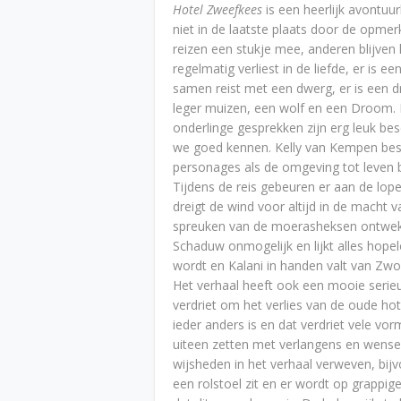
Hotel Zweefkees
is een heerlijk avontuur
niet in de laatste plaats door de opme
reizen een stukje mee, anderen blijven l
regelmatig verliest in de liefde, er is e
samen reist met een dwerg, er is een d
leger muizen, een wolf en een Droom. D
onderlinge gesprekken zijn erg leuk besc
we goed kennen. Kelly van Kempen beschr
personages als de omgeving tot leven 
Tijdens de reis gebeuren er aan de lop
dreigt de wind voor altijd in de mach
spreuken van de moerasheksen ontweken
Schaduw onmogelijk en lijkt alles hopel
wordt en Kalani in handen valt van Zwo
Het verhaal heeft ook een mooie serie
verdriet om het verlies van de oude hot
ieder anders is en dat verdriet vele vor
uiteen zetten met verlangens en wensen 
wijsheden in het verhaal verweven, bijv
een rolstoel zit en er wordt op grappi