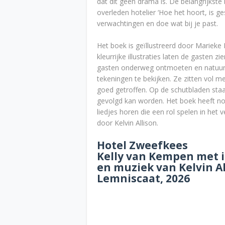
dat dit geen drama is. De belangrijkst
overleden hotelier ‘Hoe het hoort, is 
verwachtingen en doe wat bij je past.
Het boek is geïllustreerd door Marieke 
kleurrijke illustraties laten de gasten 
gasten onderweg ontmoeten en natuurli
tekeningen te bekijken. Ze zitten vol me
goed getroffen. Op de schutbladen sta
gevolgd kan worden. Het boek heeft nog
liedjes horen die een rol spelen in he
door Kelvin Allison.
Hotel Zweefkees
Kelly van Kempen met i
en muziek van Kelvin Al
Lemniscaat, 2026