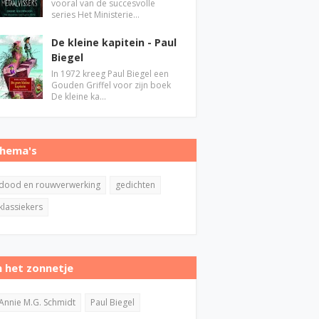
vooral van de succesvolle
series Het Ministerie…
De kleine kapitein - Paul
Biegel
In 1972 kreeg Paul Biegel een
Gouden Griffel voor zijn boek
De kleine ka…
hema's
dood en rouwverwerking
gedichten
klassiekers
n het zonnetje
Annie M.G. Schmidt
Paul Biegel