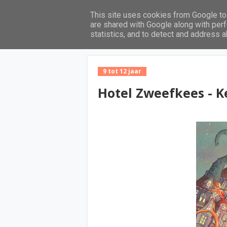
This site uses cookies from Google to 
Home
are shared with Google along with perf
statistics, and to detect and address 
9 tot 12 jaar
Hotel Zweefkees - 