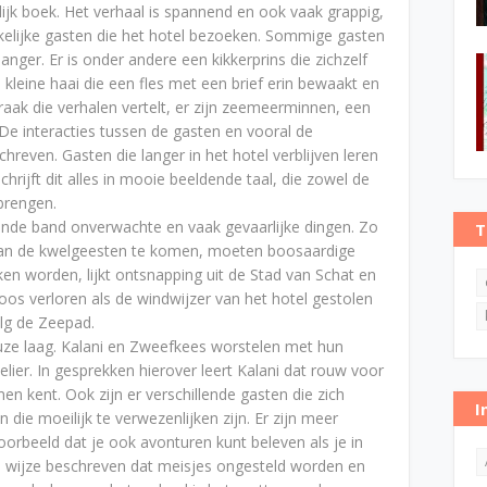
lijk boek. Het verhaal is spannend en ook vaak grappig,
rkelijke gasten die het hotel bezoeken. Sommige gasten
anger. Er is onder andere een kikkerprins die zichzelf
en kleine haai die een fles met een brief erin bewaakt en
raak die verhalen vertelt, er zijn zeemeerminnen, een
e interacties tussen de gasten en vooral de
hreven. Gasten die langer in het hotel verblijven leren
ijft dit alles in mooie beeldende taal, die zowel de
brengen.
ende band onverwachte en vaak gevaarlijke dingen. Zo
T
t van de kwelgeesten te komen, moeten boosaardige
 worden, lijkt ontsnapping uit de Stad van Schat en
oos verloren als de windwijzer van het hotel gestolen
lg de Zeepad.
uze laag. Kalani en Zweefkees worstelen met hun
elier. In gesprekken hierover leert Kalani dat rouw voor
men kent. Ook zijn er verschillende gasten die zich
I
die moeilijk te verwezenlijken zijn. Er zijn meer
oorbeeld dat je ook avonturen kunt beleven als je in
ge wijze beschreven dat meisjes ongesteld worden en