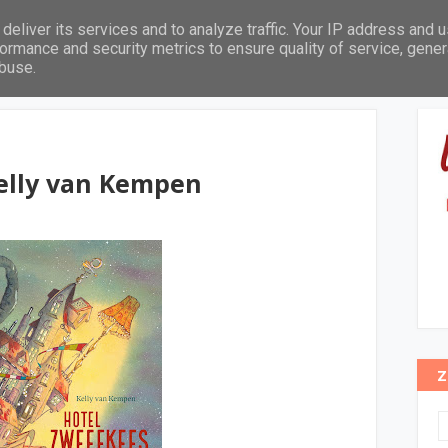
deliver its services and to analyze traffic. Your IP address and 
Leeftijd
Thema's
Pabo leeslijst
In het zonnetje
ormance and security metrics to ensure quality of service, gene
abuse.
Kelly van Kempen
Z