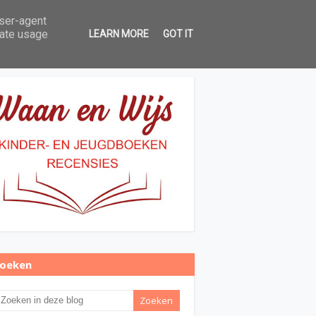
user-agent
Over Waan en Wijs
Contact
rate usage
LEARN MORE
GOT IT
oeken