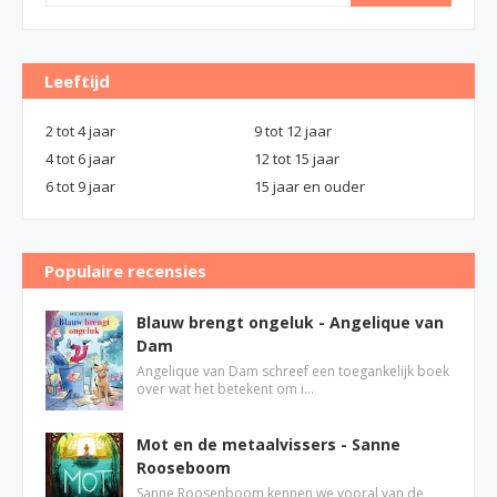
Leeftijd
2 tot 4 jaar
9 tot 12 jaar
4 tot 6 jaar
12 tot 15 jaar
6 tot 9 jaar
15 jaar en ouder
Populaire recensies
Blauw brengt ongeluk - Angelique van
Dam
Angelique van Dam schreef een toegankelijk boek
over wat het betekent om i…
Mot en de metaalvissers - Sanne
Rooseboom
Sanne Roosenboom kennen we vooral van de