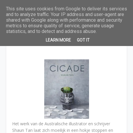
This site uses cookies from Google to deliver its services
and to analyze traffic. Your IP address and user-agent are
shared with Google along with performance and security
metrics to ensure quality of service, generate usage
statistics, and to detect and address abuse.
Cicade - Shaun Tan
LEARN MORE
GOT IT
Het werk van de Australische illustrator en schrijver
Shaun Tan laat zich moeilijk in een hokje stoppen en