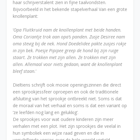
haar schrijverstalent zien in fijne taalvondsten.
Bijvoorbeeld in het bekende stapelverhaal Van een grote
knollenplant:
‘
Opa Fluitkruid nam de knollenplant met beide handen.
Oma Coriantje trok aan opa’s panden. Zusje Desiree nam
oma stevig bij de nek. Hond Doedelidee pakte zusjes rokje
in zijn bek. Poesje Pipipee greep de hond bij zijn ruige
staart. Ze trokken met zijn allen. Ze trokken met zijn
allen. Allemaal voor niets gedaan, want de knollenplant
bleef staan.
’
Dieltiens schrijft ook mooie openingszinnen die direct
een sprookjessfeer oproepen en ook de traditionele
afsluiting van het sprookje ontbreekt niet. Soms is dat
de moraal van het verhaal en soms is dat een variant op
‘ze leefden nog lang en gelukkig’.
De sprookjes voor wat oudere kinderen zijn meer
verhalen met een plot. Het zijn sprookjes die veelal in
hun symboliek een wijze raad geven en die in
verschillende versies over de hele wereld verteld