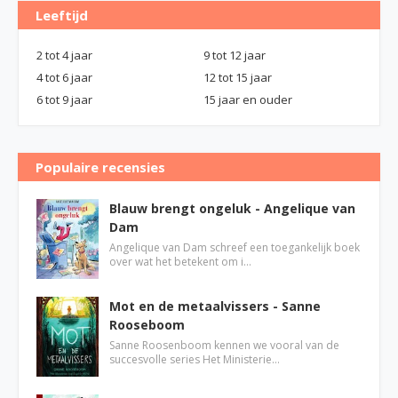
Leeftijd
2 tot 4 jaar
9 tot 12 jaar
4 tot 6 jaar
12 tot 15 jaar
6 tot 9 jaar
15 jaar en ouder
Populaire recensies
Blauw brengt ongeluk - Angelique van
Dam
Angelique van Dam schreef een toegankelijk boek
over wat het betekent om i…
Mot en de metaalvissers - Sanne
Rooseboom
Sanne Roosenboom kennen we vooral van de
succesvolle series Het Ministerie…