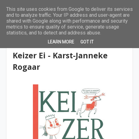
This site uses cookies from Google to deliver its services
and to analyze traffic. Your IP address and user-agent are
shared with Google along with performance and security
metrics to ensure quality of service, generate usage
statistics, and to detect and address abuse.
LEARN MORE
GOT IT
9 tot 12 jaar
Keizer Ei - Karst-Janneke
Rogaar