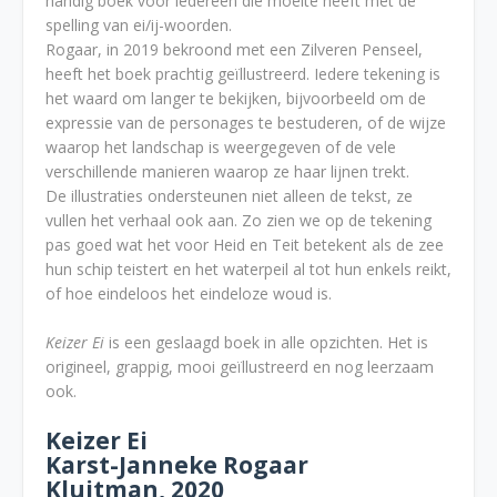
handig boek voor iedereen die moeite heeft met de
spelling van ei/ij-woorden.
Rogaar, in 2019 bekroond met een Zilveren Penseel,
heeft het boek prachtig geïllustreerd. Iedere tekening is
het waard om langer te bekijken, bijvoorbeeld om de
expressie van de personages te bestuderen, of de wijze
waarop het landschap is weergegeven of de vele
verschillende manieren waarop ze haar lijnen trekt.
De illustraties ondersteunen niet alleen de tekst, ze
vullen het verhaal ook aan. Zo zien we op de tekening
pas goed wat het voor Heid en Teit betekent als de zee
hun schip teistert en het waterpeil al tot hun enkels reikt,
of hoe eindeloos het eindeloze woud is.
Keizer Ei
is een geslaagd boek in alle opzichten. Het is
origineel, grappig, mooi geïllustreerd en nog leerzaam
ook.
Keizer Ei
Karst-Janneke Rogaar
Kluitman, 2020