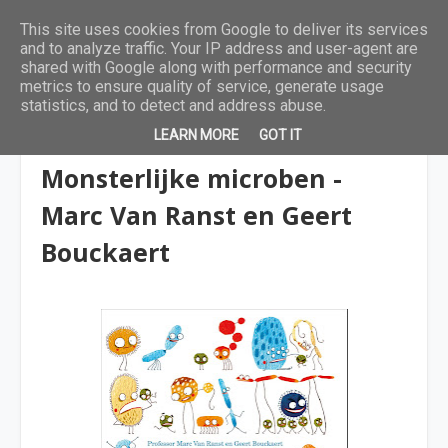
This site uses cookies from Google to deliver its services
and to analyze traffic. Your IP address and user-agent are
shared with Google along with performance and security
metrics to ensure quality of service, generate usage
statistics, and to detect and address abuse.
LEARN MORE
GOT IT
9 tot 12 jaar
Monsterlijke microben -
Marc Van Ranst en Geert
Bouckaert