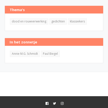
Thema's
dood en rouwverwerking
gedichten
klassiekers
In het zonnetje
Annie M.G. Schmidt
Paul Biegel