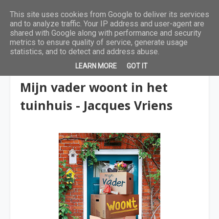
This site uses cookies from Google to deliver its services
and to analyze traffic. Your IP address and user-agent are
shared with Google along with performance and security
metrics to ensure quality of service, generate usage
statistics, and to detect and address abuse.
LEARN MORE
GOT IT
9 tot 12 jaar
Mijn vader woont in het
tuinhuis - Jacques Vriens