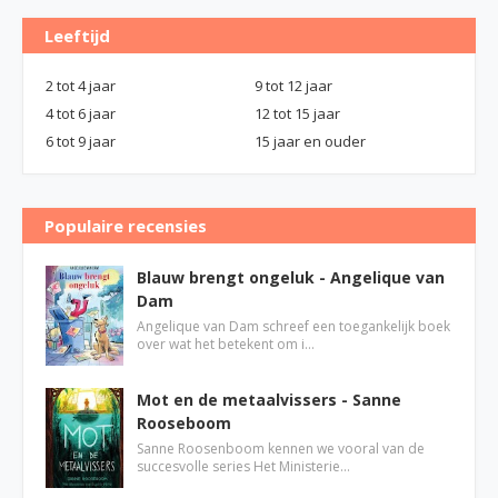
Leeftijd
2 tot 4 jaar
9 tot 12 jaar
4 tot 6 jaar
12 tot 15 jaar
6 tot 9 jaar
15 jaar en ouder
Populaire recensies
Blauw brengt ongeluk - Angelique van
Dam
Angelique van Dam schreef een toegankelijk boek
over wat het betekent om i…
Mot en de metaalvissers - Sanne
Rooseboom
Sanne Roosenboom kennen we vooral van de
succesvolle series Het Ministerie…