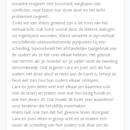
instantie reageert met boosheid, weglopen van
conflicten, naar buiten toe stoer doet en het liefst
problemen negeert.
Zoals we van Vriens gewend zijn is de toon van het
verhaal licht. Dat komt vooral door de lekkere dialogen
vol eigentijdse woorden. Vriens verwerkt in zijn verhaal
verschillende veelvoorkomende pijnpunten bij een
scheiding, bijvoorbeeld het afstandelijke taalgebruik van
de ouders als ze het over elkaar hebben. Het gebruik
van termen als ‘je moeder’ en ‘je vader’ vindt de tweeling
verschrikkelijk. Ook ergeren Lara en Joeri zich als hun
ouders net doen alsof er niets aan de hand is, terwijl ze
heus wel zien hoe hun ouders elkaar ontlopen.
Lara en Joeri delen veel met elkaar (en daarmee ook
met de lezer) en praten over wat hen bezig houdt en
wat hen dwars zit. Dat maakt dit boek zeer waardevol
voor kinderen die hetzelfde meemaken.
Vriens laat ook zien dat het gewone leven doorgaat.
Lara en Joeri zitten in groep acht en ze maken zich
naast de scheiding van hun ouders ook druk om de