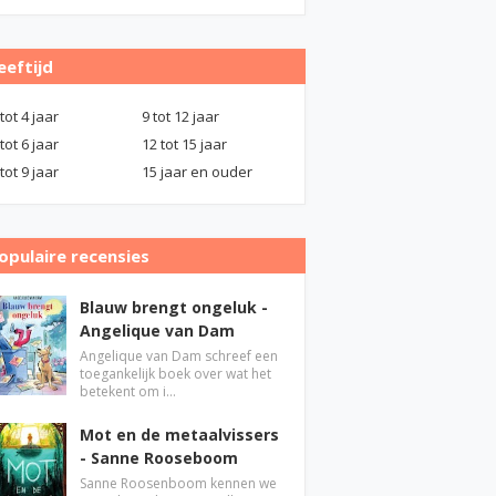
eeftijd
 tot 4 jaar
9 tot 12 jaar
 tot 6 jaar
12 tot 15 jaar
 tot 9 jaar
15 jaar en ouder
opulaire recensies
Blauw brengt ongeluk -
Angelique van Dam
Angelique van Dam schreef een
toegankelijk boek over wat het
betekent om i…
Mot en de metaalvissers
- Sanne Rooseboom
Sanne Roosenboom kennen we