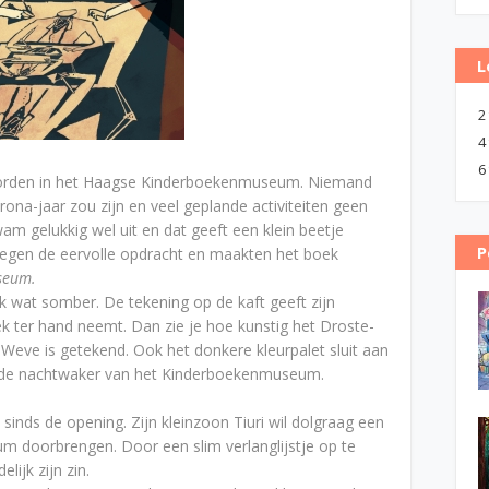
L
2
4
6
 worden in het Haagse Kinderboekenmuseum. Niemand
rona-jaar zou zijn en veel geplande activiteiten geen
 gelukkig wel uit en dat geeft een klein beetje
P
kregen de eervolle opdracht en maakten het boek
seum.
 wat somber. De tekening op de kaft geeft zijn
ek ter hand neemt. Dan zie je hoe kunstig het Droste-
r Weve is getekend. Ook het donkere kleurpalet sluit aan
is de nachtwaker van het Kinderboekenmuseum.
inds de opening. Zijn kleinzoon Tiuri wil dolgraag een
um doorbrengen. Door een slim verlanglijstje op te
elijk zijn zin.