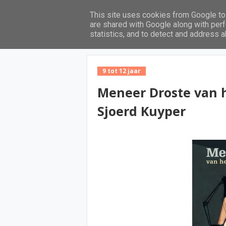
This site uses cookies from Google to 
Home
are shared with Google along with perf
statistics, and to detect and address 
9 tot 12 jaar
Meneer Droste van
Sjoerd Kuyper