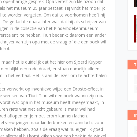
openhartige gesprek. Opa vertelt zijn kleinzoon dat
als het museum 25 jaar bestaat. Hij vindt het moeilijk
el te worden vergeten. Om dat te voorkomen heeft hij
 De gedachte daarachter was dat hij als schrijver van
ijgen in de collectie van het Kinderboekenmuseum.
verstalent te hebben. Tiuri bedenkt daarom een ander
chrijver van zijn opa met de vraag of die een boek wil
fdrol.
 maar het is duidelijk dat het hier om Sjoerd Kuyper
T
en blijkt een rode draad, er staan namelijk alleen
in het verhaal. Het is aan de lezer om te achterhalen
.
er verwerkt op inventieve wijze een Droste-effect in
e wensen van Tiuri. Tiuri wil een boek waarin zijn opa
n wordt wat opa in het museum heeft meegemaakt, in
en (‘iets wat niet echt gebeurd is maar wel had
I
oed aflopen en je moet erom kunnen lachen.
eel verwijzingen naar kinderboeken en aandacht voor
 maken hebben, zoals de vraag wat nu eigenlijk goed
 er allemaal bij komt kijken voor een boek in de winkel