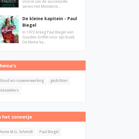
vooral van de succesvolle
series Het Ministerie…
De kleine kapitein - Paul
Biegel
In 1972 kreeg Paul Biegel een
Gouden Griffel voor zijn boek
De kleine ka…
hema's
dood en rouwverwerking
gedichten
klassiekers
n het zonnetje
Annie M.G. Schmidt
Paul Biegel