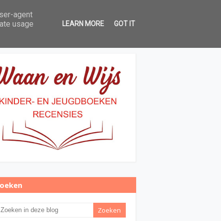
user-agent
Over Waan en Wijs
Contact
rate usage
LEARN MORE
GOT IT
oeken