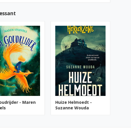
ressant
oudrijder - Maren
Huize Helmoedt -
els
Suzanne Wouda