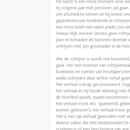
De nacht is een mooi moment voor een 
hij volgend jaar met pensioen zal gaan 
om afscheid te nemen en hij vreest sn
geprobeerd een kinderboek te schrijven.
een mooi boek een vaste plaats zou kr
Helaas blijk meneer Droste geen schrij
plan en benadert de favoriete levende s
schrijven met zijn grootvader in de hoo
Wie de schrijver is wordt niet benoemd,
gaat. Het niet noemen van schrijversnam
boektitels en namen van hoofdpersonen 
welke schrijvers daar achter schuil gaan
Het verhaal is knap geconstrueerd. Kuyp
het verhaal en hij houdt rekening met d
de hoofdrol speelt, waarin beschreve
het verhaal moet iets spannends gebeur
kunnen gebeuren’), het verhaal moet g
Het is een rijk verhaal geworden met v
diverse zaken die met kinderboeken te
schrijven is of een beschrijving van wat