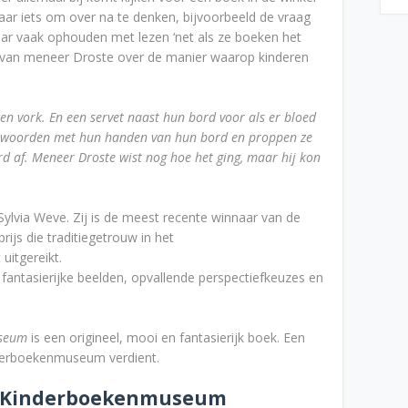
 daar iets om over na te denken, bijvoorbeeld de vraag
ar vaak ophouden met lezen ‘net als ze boeken het
g van meneer Droste over de manier waarop kinderen
n vork. En een servet naast hun bord voor als er bloed
lle woorden met hun handen van hun bord en proppen ze
rd af. Meneer Droste wist nog hoe het ging, maar hij kon
 Sylvia Weve. Zij is de meest recente winnaar van de
prijs die traditiegetrouw in het
itgereikt.
fantasierijke beelden, opvallende perspectiefkeuzes en
useum
is een origineel, mooi en fantasierijk boek. Een
nderboekenmuseum verdient.
t Kinderboekenmuseum