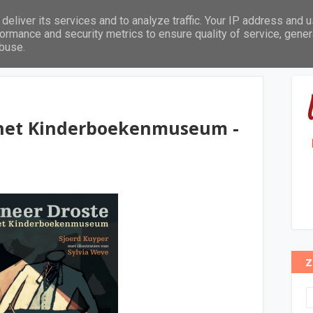
deliver its services and to analyze traffic. Your IP address and 
Leeftijd
Thema's
Pabo leeslijst
In het zonnetje
ormance and security metrics to ensure quality of service, gene
abuse.
 het Kinderboekenmuseum -
Z