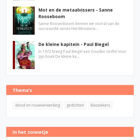
Mot en de metaalvissers - Sanne
Rooseboom
Sanne Roosenboom kennen we vooral van de
succesvolle series Het Ministerie…
De kleine kapitein - Paul Biegel
In 1972 kreeg Paul Biegel een Gouden Griffel voor
zijn boek De kleine ka…
Thema's
dood en rouwverwerking
gedichten
klassiekers
In het zonnetje