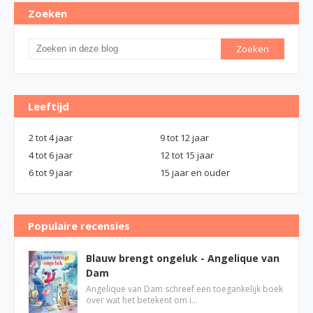
Zoeken
Leeftijd
2 tot 4 jaar
9 tot 12 jaar
4 tot 6 jaar
12 tot 15 jaar
6 tot 9 jaar
15 jaar en ouder
Populaire recensies
Blauw brengt ongeluk - Angelique van
Dam
Angelique van Dam schreef een toegankelijk boek
over wat het betekent om i…