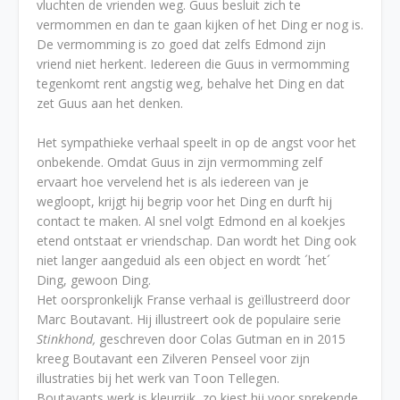
vluchten de vrienden weg. Guus besluit zich te
vermommen en dan te gaan kijken of het Ding er nog is.
De vermomming is zo goed dat zelfs Edmond zijn
vriend niet herkent. Iedereen die Guus in vermomming
tegenkomt rent angstig weg, behalve het Ding en dat
zet Guus aan het denken.
Het sympathieke verhaal speelt in op de angst voor het
onbekende. Omdat Guus in zijn vermomming zelf
ervaart hoe vervelend het is als iedereen van je
wegloopt, krijgt hij begrip voor het Ding en durft hij
contact te maken. Al snel volgt Edmond en al koekjes
etend ontstaat er vriendschap. Dan wordt het Ding ook
niet langer aangeduid als een object en wordt ´het´
Ding, gewoon Ding.
Het oorspronkelijk Franse verhaal is geïllustreerd door
Marc Boutavant. Hij illustreert ook de populaire serie
Stinkhond,
geschreven door Colas Gutman en in 2015
kreeg Boutavant een Zilveren Penseel voor zijn
illustraties bij het werk van Toon Tellegen.
Boutavants werk is kleurrijk, zo kiest hij voor sprekende