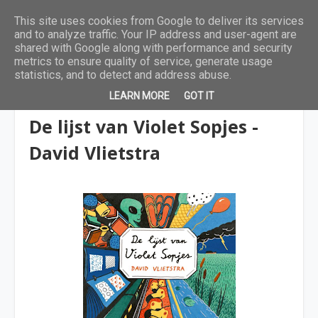
This site uses cookies from Google to deliver its services
and to analyze traffic. Your IP address and user-agent are
shared with Google along with performance and security
metrics to ensure quality of service, generate usage
statistics, and to detect and address abuse.
LEARN MORE
GOT IT
9 tot 12 jaar
De lijst van Violet Sopjes -
David Vlietstra