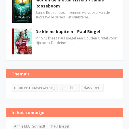
Rooseboom
Sanne Roosenboom kennen we vooral van de
succesvolle series Het Ministerie…
De kleine kapitein - Paul Biegel
In 1972 kreeg Paul Biegel een Gouden Griffel voor
zijn boek De kleine ka…
Thema's
dood en rouwverwerking
gedichten
klassiekers
In het zonnetje
Annie M.G. Schmidt
Paul Biegel