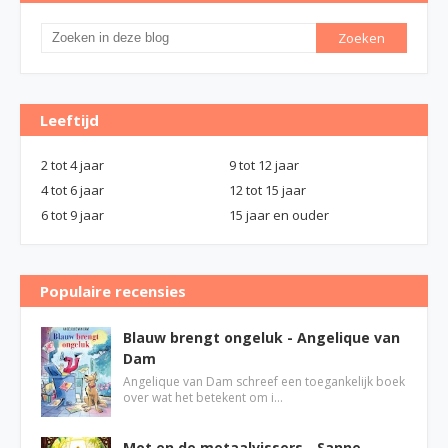
Leeftijd
2 tot 4 jaar
9 tot 12 jaar
4 tot 6 jaar
12 tot 15 jaar
6 tot 9 jaar
15 jaar en ouder
Populaire recensies
Blauw brengt ongeluk - Angelique van
Dam
Angelique van Dam schreef een toegankelijk boek
over wat het betekent om i…
Mot en de metaalvissers - Sanne