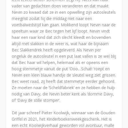
vader van gedachten doen veranderen en dat maakt
Nevin zo kwaad dat ze in een opwelling zijn autosleutels
meegrist zodat hij die middag niet naar een
voetbalwedstijd kan gaan. Mokkend loopt Nevin naar de
speeltuin waar ze Bec tegen het lijf loopt. Nevin vindt
haar een raar kind dat zich slecht kleedt en bovendien
altijd met slakken in de weer is, wat haar de bijnaam
Bec Slakkendrek heeft opgeleverd. Als Nevin per
ongeluk de autosleutel in een put laat vallen is ze wel blij
dat Bec haar wil helpen, helemaal als er opeens een
hoog stemmetje vanuit de put ‘Ooo…Schat! ’roept en
Nevin een klein blauw handje de sleutel weg ziet grissen.
Bec weet raad, zij heeft dat stemmetje eerder gehoord.
Ze moeten naar de ‘Scheldfabriek’ en ze hebben de hulp
nodig van Davy, die Nevin beter kent als ‘domme Davy,
of ‘Davy de stille stomper’.
Dit jaar schreef Pieter Koolwijk, winnaar van de Gouden
Griffel in 2021, het Kinderboekenweekgeschenk. Het is
een echt Koolwijkverhaal geworden vol avontuur, malle