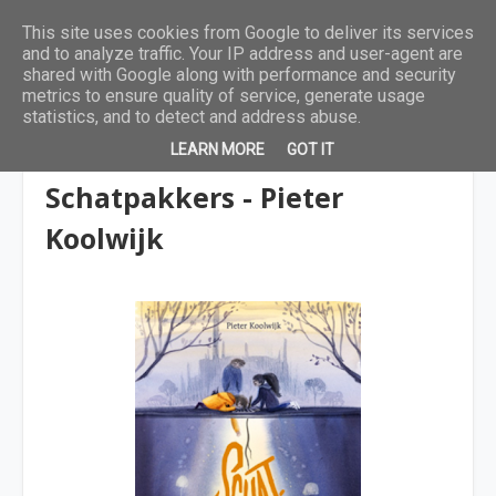
This site uses cookies from Google to deliver its services
and to analyze traffic. Your IP address and user-agent are
shared with Google along with performance and security
metrics to ensure quality of service, generate usage
statistics, and to detect and address abuse.
LEARN MORE
GOT IT
9 tot 12 jaar
Schatpakkers - Pieter
Koolwijk