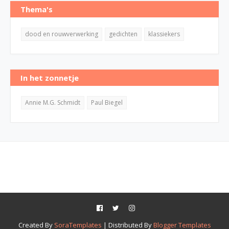
Thema's
dood en rouwverwerking
gedichten
klassiekers
In het zonnetje
Annie M.G. Schmidt
Paul Biegel
Created By
SoraTemplates
| Distributed By
Blogger Templates