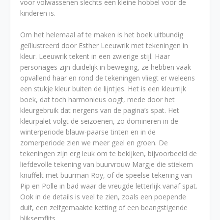
voor volwassenen slechts een kleine hobbel voor de
kinderen is.
Om het helemaal af te maken is het boek uitbundig
geïllustreerd door Esther Leeuwrik met tekeningen in
kleur. Leeuwrik tekent in een zwierige stijl. Haar
personages zijn duidelijk in beweging, ze hebben vaak
opvallend haar en rond de tekeningen vliegt er weleens
een stukje kleur buiten de lijntjes. Het is een kleurrijk
boek, dat toch harmonieus oogt, mede door het
kleurgebruik dat nergens van de pagina’s spat. Het
kleurpalet volgt de seizoenen, zo domineren in de
winterperiode blauw-paarse tinten en in de
zomerperiode zien we meer geel en groen. De
tekeningen zijn erg leuk om te bekijken, bijvoorbeeld de
liefdevolle tekening van buurvrouw Margje die stiekem
knuffelt met buurman Roy, of de speelse tekening van
Pip en Polle in bad waar de vreugde letterlijk vanaf spat.
Ook in de details is veel te zien, zoals een poepende
duif, een zelfgemaakte ketting of een beangstigende
bliksemflits.