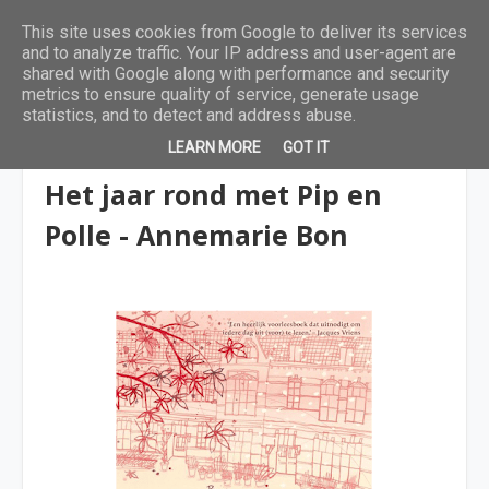
This site uses cookies from Google to deliver its services
and to analyze traffic. Your IP address and user-agent are
shared with Google along with performance and security
metrics to ensure quality of service, generate usage
statistics, and to detect and address abuse.
LEARN MORE
GOT IT
4 tot 6 jaar
Het jaar rond met Pip en
Polle - Annemarie Bon