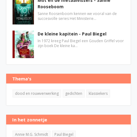
Mot en de metaalvissers - Sanne
Rooseboom
Sanne Roosenboom kennen we vooral van de
succesvolle series Het Ministerie…
De kleine kapitein - Paul Biegel
In 1972 kreeg Paul Biegel een Gouden Griffel voor
zijn boek De kleine ka…
Thema's
dood en rouwverwerking
gedichten
klassiekers
In het zonnetje
Annie M.G. Schmidt
Paul Biegel