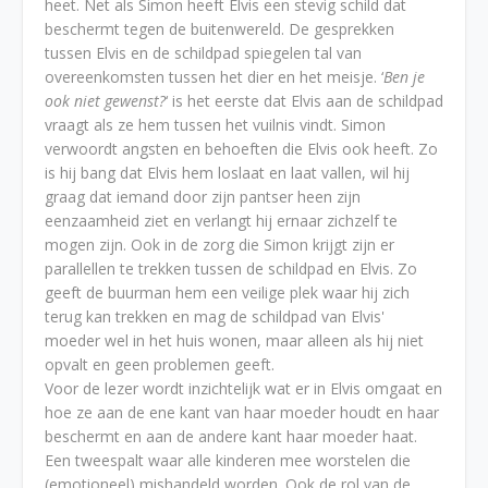
heet. Net als Simon heeft Elvis een stevig schild dat
beschermt tegen de buitenwereld. De gesprekken
tussen Elvis en de schildpad spiegelen tal van
overeenkomsten tussen het dier en het meisje. ‘
Ben je
ook niet gewenst?
‘ is het eerste dat Elvis aan de schildpad
vraagt als ze hem tussen het vuilnis vindt. Simon
verwoordt angsten en behoeften die Elvis ook heeft. Zo
is hij bang dat Elvis hem loslaat en laat vallen, wil hij
graag dat iemand door zijn pantser heen zijn
eenzaamheid ziet en verlangt hij ernaar zichzelf te
mogen zijn. Ook in de zorg die Simon krijgt zijn er
parallellen te trekken tussen de schildpad en Elvis. Zo
geeft de buurman hem een veilige plek waar hij zich
terug kan trekken en mag de schildpad van Elvis'
moeder wel in het huis wonen, maar alleen als hij niet
opvalt en geen problemen geeft.
Voor de lezer wordt inzichtelijk wat er in Elvis omgaat en
hoe ze aan de ene kant van haar moeder houdt en haar
beschermt en aan de andere kant haar moeder haat.
Een tweespalt waar alle kinderen mee worstelen die
(emotioneel) mishandeld worden. Ook de rol van de