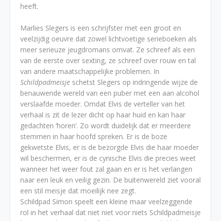
heeft.
Marlies Slegers is een schrijfster met een groot en
veelzijdig oeuvre dat zowel lichtvoetige serieboeken als
meer serieuze jeugdromans omvat. Ze schreef als een
van de eerste over sexting, ze schreef over rouw en tal
van andere maatschappelijke problemen. In
Schildpadmeisje
schetst Slegers op indringende wijze de
benauwende wereld van een puber met een aan alcohol
verslaafde moeder. Omdat Elvis de verteller van het
verhaal is zit de lezer dicht op haar huid en kan haar
gedachten ‘horen’. Zo wordt duidelijk dat er meerdere
stemmen in haar hoofd spreken. Er is de boze
gekwetste Elvis, er is de bezorgde Elvis die haar moeder
wil beschermen, er is de cynische Elvis die precies weet
wanneer het weer fout zal gaan en er is het verlangen
naar een leuk en veilig gezin. De buitenwereld ziet vooral
een stil meisje dat moeilijk nee zegt.
Schildpad Simon speelt een kleine maar veelzeggende
rol in het verhaal dat niet niet voor niets Schildpadmeisje