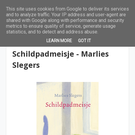
This site uses cookies from Google to deliver its services
and to analyze traffic. Your IP address and user-agent are
shared with Google along with performance and security
metrics to ensure quality of service, generate usage
statistics, and to detect and address abuse.
LEARN MORE
GOT IT
12 tot 15 jaar
Schildpadmeisje - Marlies
Slegers