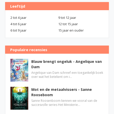
Leeftijd
2 tot 4 jaar
9 tot 12 jaar
4 tot 6 jaar
12 tot 15 jaar
6 tot 9 jaar
15 jaar en ouder
Populaire recensies
Blauw brengt ongeluk - Angelique van
Dam
Angelique van Dam schreef een toegankelijk boek
over wat het betekent om i…
Mot en de metaalvissers - Sanne
Rooseboom
Sanne Roosenboom kennen we vooral van de
succesvolle series Het Ministerie…