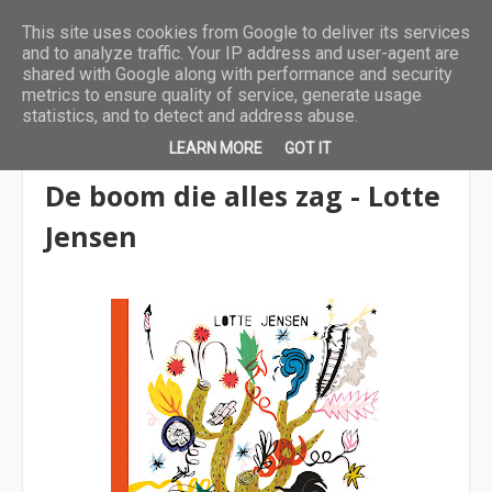
This site uses cookies from Google to deliver its services
and to analyze traffic. Your IP address and user-agent are
shared with Google along with performance and security
metrics to ensure quality of service, generate usage
statistics, and to detect and address abuse.
LEARN MORE
GOT IT
9 tot 12 jaar
De boom die alles zag - Lotte
Jensen