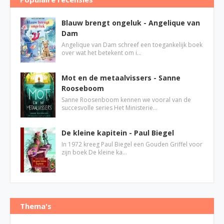
Blauw brengt ongeluk - Angelique van
Dam
Angelique van Dam schreef een toegankelijk boek
over wat het betekent om i…
Mot en de metaalvissers - Sanne
Rooseboom
Sanne Roosenboom kennen we vooral van de
succesvolle series Het Ministerie…
De kleine kapitein - Paul Biegel
In 1972 kreeg Paul Biegel een Gouden Griffel voor
zijn boek De kleine ka…
Thema's