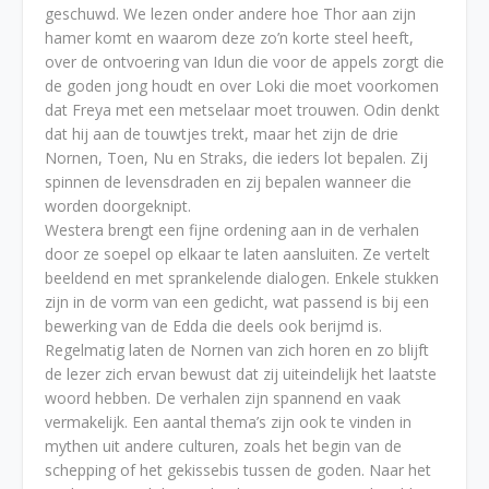
geschuwd. We lezen onder andere hoe Thor aan zijn
hamer komt en waarom deze zo’n korte steel heeft,
over de ontvoering van Idun die voor de appels zorgt die
de goden jong houdt en over Loki die moet voorkomen
dat Freya met een metselaar moet trouwen. Odin denkt
dat hij aan de touwtjes trekt, maar het zijn de drie
Nornen, Toen, Nu en Straks, die ieders lot bepalen. Zij
spinnen de levensdraden en zij bepalen wanneer die
worden doorgeknipt.
Westera brengt een fijne ordening aan in de verhalen
door ze soepel op elkaar te laten aansluiten. Ze vertelt
beeldend en met sprankelende dialogen. Enkele stukken
zijn in de vorm van een gedicht, wat passend is bij een
bewerking van de Edda die deels ook berijmd is.
Regelmatig laten de Nornen van zich horen en zo blijft
de lezer zich ervan bewust dat zij uiteindelijk het laatste
woord hebben. De verhalen zijn spannend en vaak
vermakelijk. Een aantal thema’s zijn ook te vinden in
mythen uit andere culturen, zoals het begin van de
schepping of het gekissebis tussen de goden. Naar het