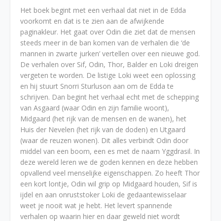
Het boek begint met een verhaal dat niet in de Edda
voorkomt en dat is te zien aan de afwijkende
paginakleur. Het gaat over Odin die ziet dat de mensen
steeds meer in de ban komen van de verhalen die ‘de
mannen in zwarte jurken’ vertellen over een nieuwe god.
De verhalen over Sif, Odin, Thor, Balder en Loki dreigen
vergeten te worden. De listige Loki weet een oplossing
en hij stuurt Snorri Sturluson aan om de Edda te
schrijven. Dan begint het verhaal echt met de schepping
van Asgaard (waar Odin en zijn familie woont),
Midgaard (het rijk van de mensen en de wanen), het
Huis der Nevelen (het rijk van de doden) en Utgaard
(waar de reuzen wonen). Dit alles verbindt Odin door
middel van een boom, een es met de naam Yggdrasil. In
deze wereld leren we de goden kennen en deze hebben
opvallend veel menselijke eigenschappen. Zo heeft Thor
een kort lontje, Odin wil grip op Midgaard houden, Sif is
ijdel en aan onruststoker Loki de gedaantewisselaar
weet je nooit wat je hebt. Het levert spannende
verhalen op waarin hier en daar geweld niet wordt