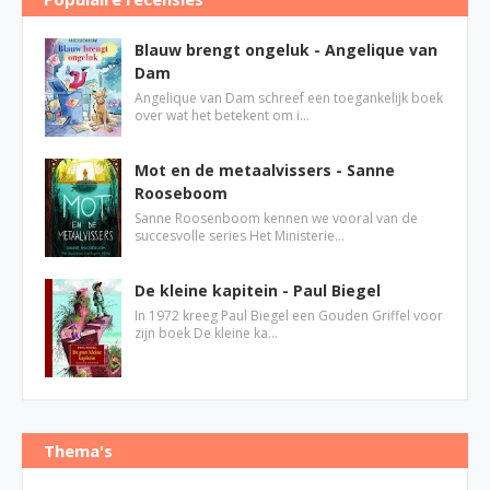
Blauw brengt ongeluk - Angelique van
Dam
Angelique van Dam schreef een toegankelijk boek
over wat het betekent om i…
Mot en de metaalvissers - Sanne
Rooseboom
Sanne Roosenboom kennen we vooral van de
succesvolle series Het Ministerie…
De kleine kapitein - Paul Biegel
In 1972 kreeg Paul Biegel een Gouden Griffel voor
zijn boek De kleine ka…
Thema's