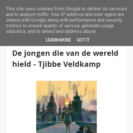
This site uses cookies from Google to deliver its services
and to analyze traffic. Your IP address and user-agent are
shared with Google along with performance and security
metrics to ensure quality of service, generate usage
statistics, and to detect and address abuse.
LEARN MORE
GOT IT
9 tot 12 jaar
De jongen die van de wereld
hield - Tjibbe Veldkamp