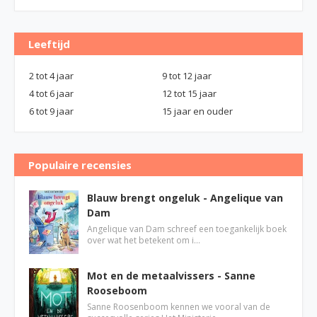
Leeftijd
2 tot 4 jaar
9 tot 12 jaar
4 tot 6 jaar
12 tot 15 jaar
6 tot 9 jaar
15 jaar en ouder
Populaire recensies
Blauw brengt ongeluk - Angelique van
Dam
Angelique van Dam schreef een toegankelijk boek
over wat het betekent om i…
Mot en de metaalvissers - Sanne
Rooseboom
Sanne Roosenboom kennen we vooral van de