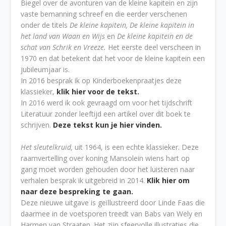
Biegel over de avonturen van de kleine kapitein en zijn
vaste bemanning schreef en die eerder verschenen
onder de titels
De kleine kapitein, De kleine kapitein in
het land van Waan en Wijs
en
De kleine kapitein en de
schat van Schrik en Vreeze.
Het eerste deel verscheen in
1970 en dat betekent dat het voor de kleine kapitein een
jubileumjaar is.
In 2016 besprak ik op Kinderboekenpraatjes deze
klassieker,
klik hier voor de tekst.
In 2016 werd ik ook gevraagd om voor het tijdschrift
Literatuur zonder leeftijd een artikel over dit boek te
schrijven.
Deze tekst kun je hier vinden.
Het sleutelkruid,
uit 1964, is een echte klassieker. Deze
raamvertelling over koning Mansolein wiens hart op
gang moet worden gehouden door het luisteren naar
verhalen besprak ik uitgebreid in 2014.
Klik hier om
naar deze bespreking te gaan.
Deze nieuwe uitgave is geïllustreerd door Linde Faas die
daarmee in de voetsporen treedt van Babs van Wely en
Harmen van Straaten. Het zijn sfeervolle illustraties die