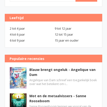
Leeftijd
2 tot 4 jaar
9 tot 12 jaar
4 tot 6 jaar
12 tot 15 jaar
6 tot 9 jaar
15 jaar en ouder
Populaire recensies
Blauw brengt ongeluk - Angelique van
Dam
Angelique van Dam schreef een toegankelijk boek
over wat het betekent om i…
Mot en de metaalvissers - Sanne
Rooseboom
Sanne Roosenboom kennen we vooral van de